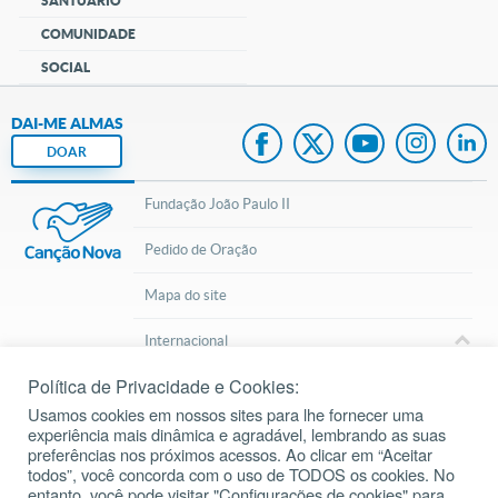
SANTUÁRIO
COMUNIDADE
SOCIAL
DAI-ME ALMAS
DOAR
Fundação João Paulo II
Pedido de Oração
Mapa do site
Internacional
Política de Privacidade e Cookies:
© 2002 – 2026
Todos os direitos reservados.
cancaonova.com
Usamos cookies em nossos sites para lhe fornecer uma
experiência mais dinâmica e agradável, lembrando as suas
preferências nos próximos acessos. Ao clicar em “Aceitar
todos”, você concorda com o uso de TODOS os cookies. No
entanto, você pode visitar "Configurações de cookies" para