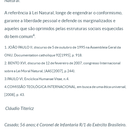
Natural.
A referência à Lei Natural, longe de engendrar o conformismo,
garante a liberdade pessoal e defende os marginalizados e
aqueles que são oprimidos pelas estruturas sociais esquecidas
4
do bem comum
.
1. JOÃO PAULO II, discurso de 5 de outubro de 1995 na Assembleia Geral da
ONU, Documentation catholique 92[1995], p. 918.
2. BENTO XVI, discurso de 12 de fevereiro de 2007, congresso Internacional
sobre a Lei Moral Natural, (AAS [2007], p.244).
3.PAULO VI, Encíclica Humanae Vitae, n.4.
4.COMISSÃO TEOLÓGICA INTERNACIONAL, em busca de uma ética universal,
[2008], p. 43.
Cláudio Titericz
Casado; 56 anos; é Coronel de Infantaria R/1 do Exército Brasileiro.