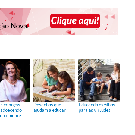
s crianças
Desenhos que
Educando os filhos
 adoecendo
ajudam a educar
para as virtudes
onalmente