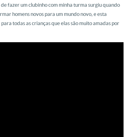
ia de fazer um clubinho com minha turma surgiu quando
ormar homens novos para um mundo novo, e esta
 para todas as crianças que elas são muito amadas por