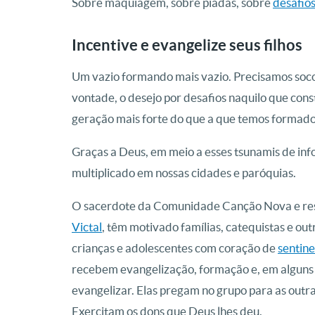
Sobre maquiagem, sobre piadas, sobre
desafio
Incentive e evangelize seus filhos
Um vazio formando mais vazio. Precisamos socor
vontade, o desejo por desafios naquilo que cons
geração mais forte do que a que temos formado
Graças a Deus, em meio a esses tsunamis de inf
multiplicado em nossas cidades e paróquias.
O sacerdote da Comunidade Canção Nova e resp
Victal
, têm motivado famílias, catequistas e o
crianças e adolescentes com coração de
sentine
recebem evangelização, formação e, em alguns
evangelizar. Elas pregam no grupo para as out
Exercitam os dons que Deus lhes deu.