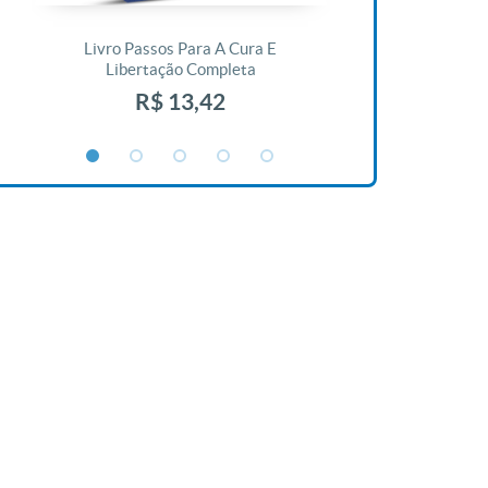
Livro Passos Para A Cura E
Livro A Bíblia N
Libertação Completa
R$ 1
R$ 13,42