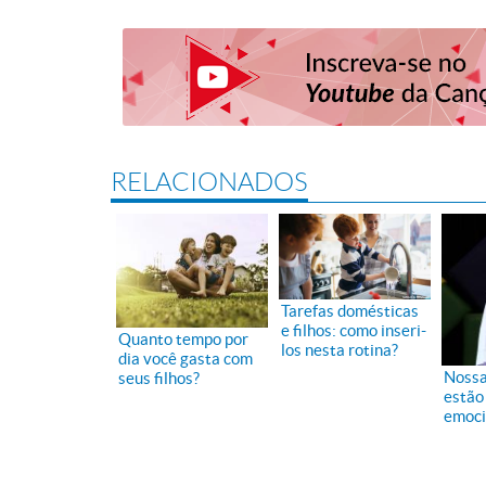
RELACIONADOS
Tarefas domésticas
e filhos: como inseri-
Quanto tempo por
los nesta rotina?
dia você gasta com
Nossa
seus filhos?
estão
emoci