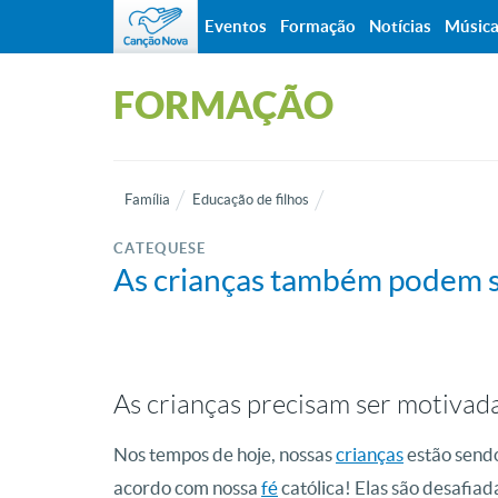
Eventos
Formação
Notícias
Músic
FORMAÇÃO
Família
Educação de filhos
CATEQUESE
As crianças também podem s
As crianças precisam ser motivada
Nos tempos de hoje, nossas
crianças
estão sendo
acordo com nossa
fé
católica! Elas são desafia