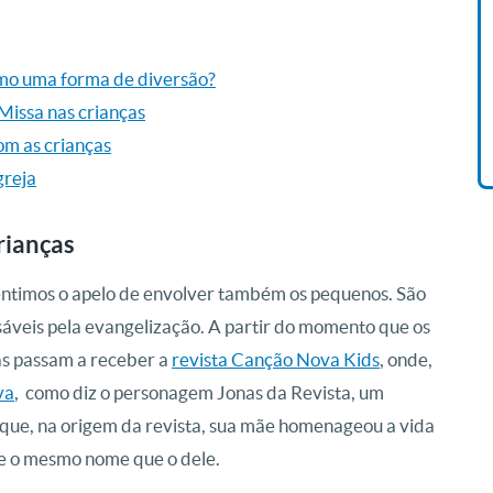
Livro O Padre: A História De
Vida De Jonas Abib
como uma forma de diversão?
R$ 49,90
 Missa nas crianças
com as crianças
greja
rianças
sentimos o apelo de envolver também os pequenos. São
áveis pela evangelização. A partir do momento que os
las passam a receber a
revista Canção Nova Kids
, onde,
va
, como diz o personagem Jonas da Revista, um
que, na origem da revista, sua mãe homenageou a vida
e o mesmo nome que o dele.