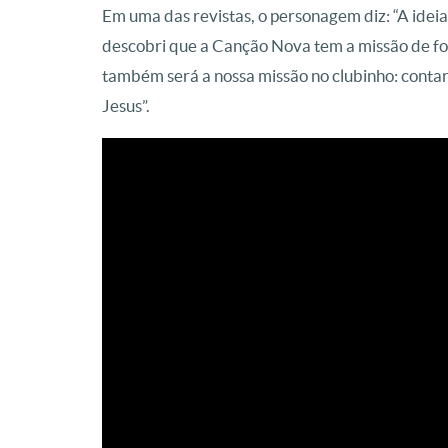
Em uma das revistas, o personagem diz: “A ide
descobri que a Canção Nova tem a missão de f
também será a nossa missão no clubinho: contar
Jesus”.