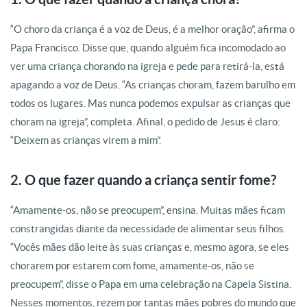
“O choro da criança é a voz de Deus, é a melhor oração”, afirma o
Papa Francisco. Disse que, quando alguém fica incomodado ao
ver uma criança chorando na igreja e pede para retirá-la, está
apagando a voz de Deus. “As crianças choram, fazem barulho em
todos os lugares. Mas nunca podemos expulsar as crianças que
choram na igreja”, completa. Afinal, o pedido de Jesus é claro:
“Deixem as crianças virem a mim”.
2. O que fazer quando a criança sentir fome?
“Amamente-os, não se preocupem”, ensina. Muitas mães ficam
O que fazer quando a criança sentir fome
Coração das crianças: lugar de oração
Como deve ser a oração das crianças
Como ensinar as crianças
constrangidas diante da necessidade de alimentar seus filhos.
“Vocês mães dão leite às suas crianças e, mesmo agora, se eles
chorarem por estarem com fome, amamente-os, não se
preocupem”, disse o Papa em uma celebração na Capela Sistina.
Nesses momentos, rezem por tantas mães pobres do mundo que