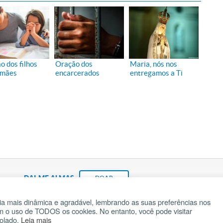
o dos filhos
Oração dos
Maria, nós nos
 mães
encarcerados
entregamos a Ti
DAI-ME ALMAS
DOAR
a mais dinâmica e agradável, lembrando as suas preferências nos
om o uso de TODOS os cookies. No entanto, você pode visitar
Fundação João Paulo II
Pedido de Oração
Ma
rolado.
Leia mais