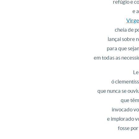
refúgio e c
e 
Virge
cheia de p
lançai sobre n
para que sejam
em todas as necess
Le
ó clementís
que nunca se ouvi
que têm 
invocado vo
e implorado v
fosse po