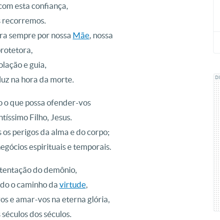
om esta confiança,
s recorremos.
ra sempre por nossa
Mãe
, nossa
rotetora,
lação e guia,
luz na hora da morte.
D
o o que possa ofender-vos
ntíssimo Filho, Jesus.
 os perigos da alma e do corpo;
negócios espirituais e temporais.
 tentação do demônio,
ndo o caminho da
virtude
,
s e amar-vos na eterna glória,
 séculos dos séculos.