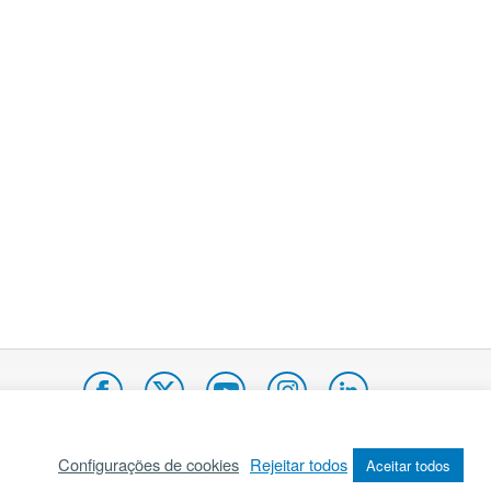
Configurações de cookies
Rejeitar todos
Aceitar todos
pa do site
Internacional