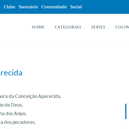
a
Clube
Santuário
Comunidade
Social
HOME
CATEGORIAS
SÉRIES
COLUN
recida
ora da Conceição Aparecida,
e de Deus,
ha dos Anjos,
a dos pecadores,