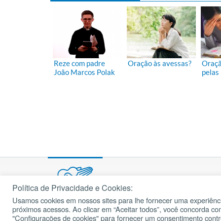
Reze com padre
Oração às avessas?
Oraçã
João Marcos Polak
pelas
Política de Privacidade e Cookies:
Usamos cookies em nossos sites para lhe fornecer uma experiênci
© 2002 – 2026
próximos acessos. Ao clicar em “Aceitar todos”, você concorda c
cancaonova.com
Todos os direitos reservados.
"Configurações de cookies" para fornecer um consentimento cont