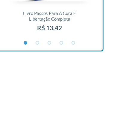
Livro Passos Para A Cura E
Livro A Bíblia N
Libertação Completa
R$ 1
R$ 13,42