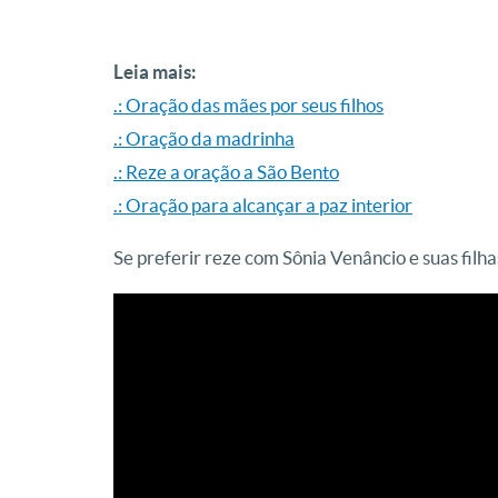
Leia mais:
.: Oração das mães por seus filhos
.: Oração da madrinha
.: Reze a oração a São Bento
.: Oração para alcançar a paz interior
Se preferir reze com Sônia Venâncio e suas fil