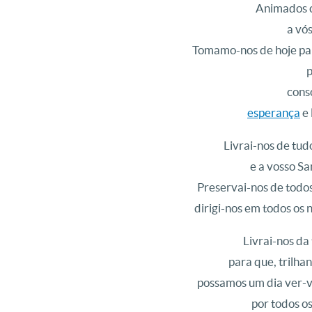
Animados c
a vó
Tomamo-nos de hoje pa
p
conso
esperança
e 
Livrai-nos de tud
e a vosso Sa
Preservai-nos de todos
dirigi-nos em todos os 
Livrai-nos da
para que, trilha
possamos um dia ver-vo
por todos os