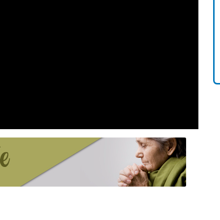
Livro O Padre: A História De
Vida De Jonas Abib
R$ 42,41