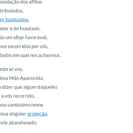
onsolação dos aflitos
atribulados,
m Santíssima
,
oder e de bondade,
ós um olhar favorável,
os socorridos por vós,
idades em que nos acharmos.
mbrai-vos,
sima Mãe Aparecida,
u dizer que algum daqueles
a vós recorrido,
sso santíssimo nome
ossa singular
proteção
,
r vós abandonado.