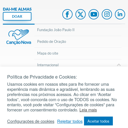
DAI-ME ALMAS
DOAR
Fundação João Paulo II
Pedido de Oração
Mapa do site
Internacional
Política de Privacidade e Cookies:
© 2002 – 2026
Todos os direitos reservados.
cancaonova.com
Usamos cookies em nossos sites para lhe fornecer uma
experiência mais dinâmica e agradável, lembrando as suas
preferências nos próximos acessos. Ao clicar em “Aceitar
todos”, você concorda com o uso de TODOS os cookies. No
entanto, você pode visitar "Configurações de cookies" para
fornecer um consentimento controlado.
Leia mais
Baixe o aplicativo da Liturgia Diária
Configurações de cookies
Rejeitar todos
Aceitar todos