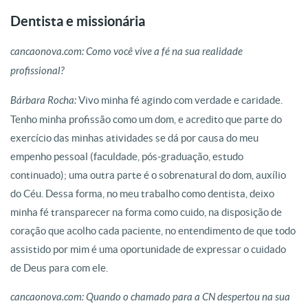
Ilha de Marajó. Foto: Arquivo Pessoal
Dentista e missionária
cancaonova.com: Como você vive a fé na sua realidade
profissional?
Bárbara Rocha:
Vivo minha fé agindo com verdade e caridade.
Tenho minha profissão como um dom, e acredito que parte do
exercício das minhas atividades se dá por causa do meu
empenho pessoal (faculdade, pós-graduação, estudo
continuado); uma outra parte é o sobrenatural do dom, auxílio
do Céu. Dessa forma, no meu trabalho como dentista, deixo
minha fé transparecer na forma como cuido, na disposição de
coração que acolho cada paciente, no entendimento de que todo
assistido por mim é uma oportunidade de expressar o cuidado
de Deus para com ele.
o.
Bárbara foi de encontro a realidade da população carente da
Bárbara foi de encontro a realidade da população carente da
Ilha de Marajó. Foto: Arquivo Pessoal
Ilha de Marajó. Foto: Arquivo Pessoal
cancaonova.com: Quando o chamado para a CN despertou na sua