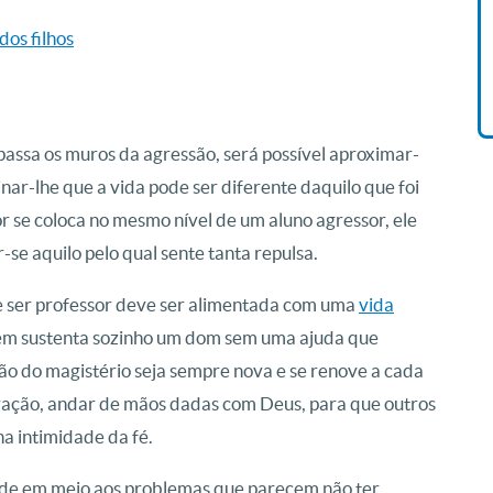
Vida De Jonas Abib
dos filhos
R$ 42,41
passa os muros da agressão, será possível aproximar-
nar-lhe que a vida pode ser diferente daquilo que foi
 se coloca no mesmo nível de um aluno agressor, ele
-se aquilo pelo qual sente tanta repulsa.
de ser professor deve ser alimentada com uma
vida
uém sustenta sozinho um dom sem uma ajuda que
ão do magistério seja sempre nova e se renove a cada
oração, andar de mãos dadas com Deus, para que outros
a intimidade da fé.
rde em meio aos problemas que parecem não ter