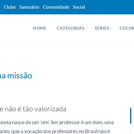
a
Clube
Santuário
Comunidade
Social
HOME
CATEGORIAS
SÉRIES
COLUN
ma missão
e não é tão valorizada
osta nasce de um ‘sim’. Ser professor é um dom, uma
nto, que a vocação dos professores no Brasil não é