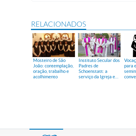
RELACIONADOS
Mosteiro de São
Instituto Secular dos
Vocaç
João: contemplação,
Padres de
para 
oração, trabalho e
Schoenstatt: a
semin
acolhimento
serviço da Igreja e
conve
do mundo