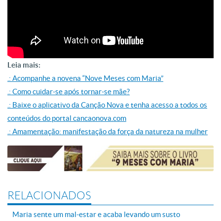
Leia mais:
.: Acompanhe a novena “Nove Meses com Maria”
.: Como cuidar-se após tornar-se mãe?
.: Baixe o aplicativo da Canção Nova e tenha acesso a todos os
conteúdos do portal cancaonova.com
.: Amamentação: manifestação da força da natureza na mulher
RELACIONADOS
Maria sente um mal-estar e acaba levando um susto