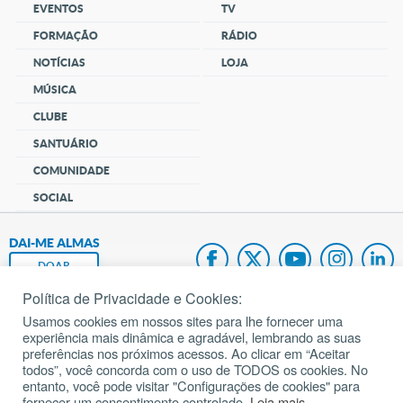
EVENTOS
TV
FORMAÇÃO
RÁDIO
NOTÍCIAS
LOJA
MÚSICA
CLUBE
SANTUÁRIO
COMUNIDADE
SOCIAL
DAI-ME ALMAS
DOAR
Política de Privacidade e Cookies:
Fundação João Paulo II
Usamos cookies em nossos sites para lhe fornecer uma
experiência mais dinâmica e agradável, lembrando as suas
Pedido de Oração
preferências nos próximos acessos. Ao clicar em “Aceitar
todos”, você concorda com o uso de TODOS os cookies. No
Mapa do site
entanto, você pode visitar "Configurações de cookies" para
fornecer um consentimento controlado.
Leia mais