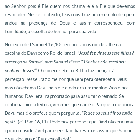
ao Senhor, pois é Ele quem nos chama, e é a Ele que devemos
responder. Nesse contexto, Davi nos traz um exemplo de quem
andou na presença de Deus e assim correspondeu, com
humildade, à escolha do Senhor para sua vida.
No texto de I Samuel 16,10s, encontramos um detalhe na
escolha de Davi como Rei de Israel:
“Jessé fez vir seus sete filhos à
presença de Samuel, mas Samuel disse: ‘O Senhor não escolheu
nenhum desses”’.
O número sete na Bíblia faz menção à
perfeição. Jessé traz o melhor que tem para oferecer a Deus,
mas não chama Davi, pois ele ainda era um menino. Aos olhos
humanos, Davi era inapropriado para assumir o reinado. Se
continuarmos a leitura, veremos que não é o Pai quem menciona
Davi, mas é o profeta quem pergunta:
“Todos os seus filhos estão
aqui?”
(cf. I Sm 16,11). Podemos perceber que Davi não era uma
opção considerável para seus familiares, mas assim que Samuel
o viu, declarou: “Eis o escolhido!”.