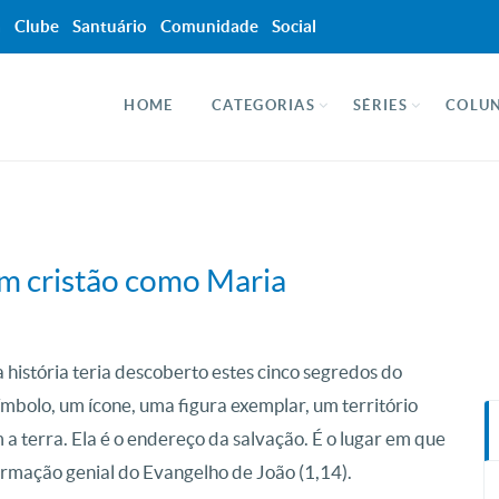
a
Clube
Santuário
Comunidade
Social
HOME
CATEGORIAS
SÉRIES
COLUN
um cristão como Maria
 história teria descoberto estes cinco segredos do
ímbolo, um ícone, uma figura exemplar, um território
a terra. Ela é o endereço da salvação. É o lugar em que
firmação genial do Evangelho de João (1,14).