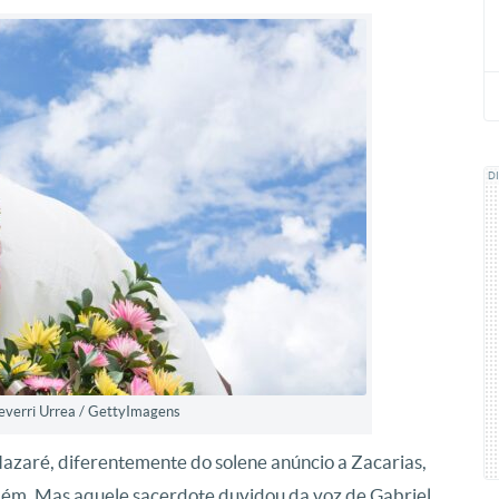
D
heverri Urrea / GettyImagens
azaré, diferentemente do solene anúncio a Zacarias,
lém. Mas aquele sacerdote duvidou da voz de Gabriel.