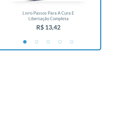
Livro Passos Para A Cura E
Livro A Bíblia N
Libertação Completa
R$ 1
R$ 13,42