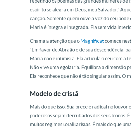
repetindo os poemas das grandes mulheres de I
espírito se alegra em Deus, meu Salvador.” Aque
canção. Somente quem ouve a voz do céu pode ca
Maria é íntegra e integrada. Ela tem vida inter
Chama a atenção que o
Magnificat
comece nest
“Em favor de Abraão e de sua descendência, par
Maria não é intimista. Ela articula o céu com a ter
Não vive uma egolatria. Equilibra a dimensão p
Ela reconhece que não é tão singular assim. O m
Modelo de cristã
Mais do que isso. Sua prece é radical no louvor
poderosos sejam derrubados dos seus tronos. É 
muitos regimes totalitaristas. É mais do que um