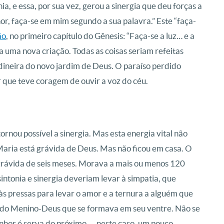
onia, e essa, por sua vez, gerou a sinergia que deu forças a
or, faça-se em mim segundo a sua palavra.” Este “faça-
ão
, no primeiro capítulo do Gênesis: “Faça-se a luz… e a
a uma nova criação. Todas as coisas seriam refeitas
ardineira do novo jardim de Deus. O paraíso perdido
 que teve coragem de ouvir a voz do céu.
 tornou possível a sinergia. Mas esta energia vital não
 Maria está grávida de Deus. Mas não ficou em casa. O
a grávida de seis meses. Morava a mais ou menos 120
sintonia e sinergia deveriam levar à simpatia, que
u às pressas para levar o amor e a ternura a alguém que
é do Menino-Deus que se formava em seu ventre. Não se
hor é serva do próximo — neste caso, um pouco