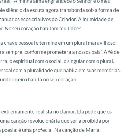
srael: “A minha alma engrandece o Senhor e o meu
le silêncio da escuta agora transborda sob a forma de
ntar os ecos criativos do Criador. A intimidade de
ior. No seu coração habitam multidões.
a chave pessoal e termine em um plural maravilhoso:
a sempre, conforme prometera a nossos pais”. A fé de
ra, o espiritual com o social, o singular com o plural.
essoal com a pluralidade que habita em suas memórias.
undo inteiro habita no seu coração.
 e extremamente realista no clamor. Ela pede que os
uma canção revolucionária que seria proibida por
a poesia; é uma profecia. Na canção de Maria,