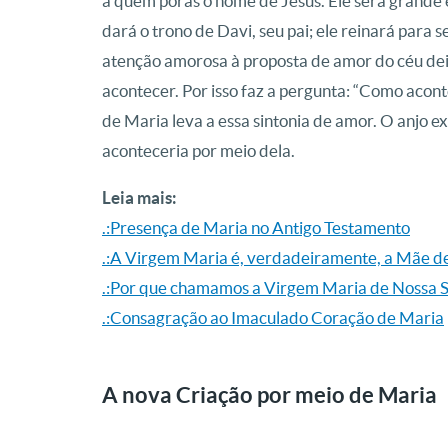
a quem porás o nome de Jesus. Ele será grande e
dará o trono de Davi, seu pai; ele reinará para s
atenção amorosa à proposta de amor do céu deix
acontecer. Por isso faz a pergunta: “Como acont
de Maria leva a essa sintonia de amor. O anjo e
aconteceria por meio dela.
Leia mais:
.:Presença de Maria no Antigo Testamento
.:A Virgem Maria é, verdadeiramente, a Mãe de 
.:Por que chamamos a Virgem Maria de Nossa 
.:Consagração ao Imaculado Coração de Maria
A nova Criação por meio de Maria