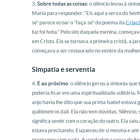
3.
Sobre todas as coisas
: o silêncio levou à sint
Maria para responder: “Eis aqui a serva do Senh
se” parece ecoar o “faça-se” do poema da
Criaç
luz foi feita.” Pelo sim daquela menina, começav
em Cristo. Ela se tornava a primeira cristã, a j
começava a ser restaurado no ventre da mulher
Simpatia e serventia
4.
E ao próximo
: o silêncio gerou a sintonia que
poderia ficar em uma espiritualidade solitária.
anjo havia lhe dito que sua prima Isabel estav
quilômetros dali. Ela não tem dúvidas. Silêncio, 
significa sentir com o coração do outro. Ela sai
estava precisando. Esqueceu de si mesma e at
preocupou com nada. A verdadeira serva do Sen