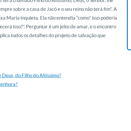
 será chamado Filho do Altíssimo; Deus, o Senhor, lhe
empre sobre a casa de Jacó e o seu reino não terá fim”. A
Livro O Padre: A História De
a Maria inquieta. Ela não entendia “como” isso poderia
Vida De Jonas Abib
ecerá isso?”. Perguntar é um jeito de amar, e o encontro
R$ 42,41
xplica todos os detalhes do projeto de salvação que
Deus, do Filho do Altíssimo?
Senhora?