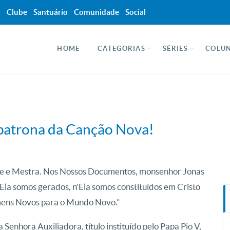
a
Clube
Santuário
Comunidade
Social
HOME
CATEGORIAS
SÉRIES
COLUN
 patrona da Canção Nova!
e e Mestra. Nos Nossos Documentos, monsenhor Jonas
Ela somos gerados, n’Ela somos constituídos em Cristo
mens Novos para o Mundo Novo.”
 Senhora Auxiliadora, título instituído pelo Papa Pio V,