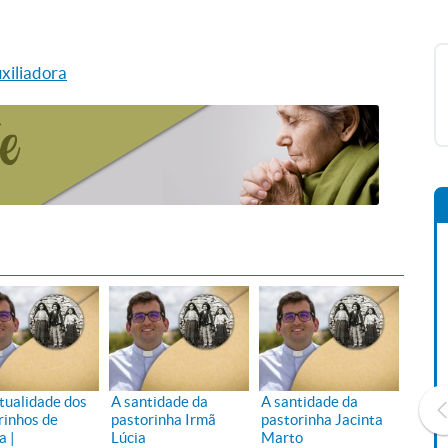
xiliadora
itualidade dos
A santidade da
A santidade da
rinhos de
pastorinha Irmã
pastorinha Jacinta
a |
Lúcia
Marto