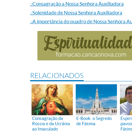
.:Consagração a Nossa Senhora Auxiliadora
.:Solenidade de Nossa Senhora Auxiliadora
.:A importância do quadro de Nossa Senhora Au
RELACIONADOS
Consagração da
E-Book: o Segredo
Espir
Rússia e da Ucrânia
de Fátima
pasto
ao Imaculado
Fátim