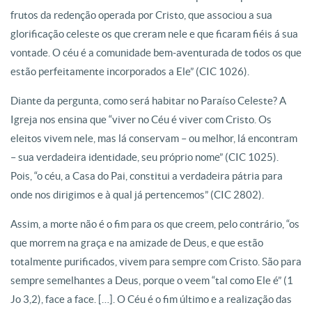
frutos da redenção operada por Cristo, que associou a sua
glorificação celeste os que creram nele e que ficaram fiéis á sua
vontade. O céu é a comunidade bem-aventurada de todos os que
estão perfeitamente incorporados a Ele” (CIC 1026).
Diante da pergunta, como será habitar no Paraíso Celeste? A
Igreja nos ensina que “viver no Céu é viver com Cristo. Os
eleitos vivem nele, mas lá conservam – ou melhor, lá encontram
– sua verdadeira identidade, seu próprio nome” (CIC 1025).
Pois, “o céu, a Casa do Pai, constitui a verdadeira pátria para
onde nos dirigimos e à qual já pertencemos” (CIC 2802).
Assim, a morte não é o fim para os que creem, pelo contrário, “os
que morrem na graça e na amizade de Deus, e que estão
totalmente purificados, vivem para sempre com Cristo. São para
sempre semelhantes a Deus, porque o veem “tal como Ele é” (1
Jo 3,2), face a face. […]. O Céu é o fim último e a realização das