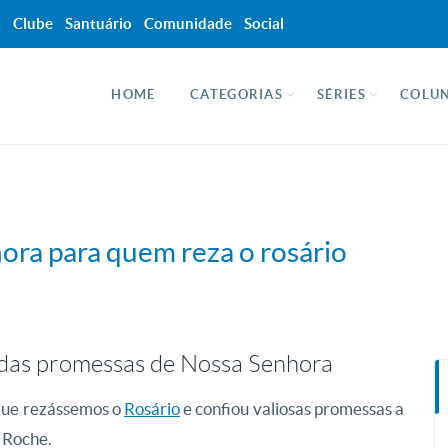
a
Clube
Santuário
Comunidade
Social
HOME
CATEGORIAS
SÉRIES
COLUN
ora para quem reza o rosário
s das promessas de Nossa Senhora
 que rezássemos o
Rosário
e confiou valiosas promessas a
 Roche.