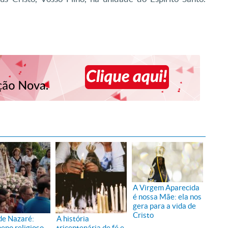
A Virgem Aparecida
é nossa Mãe: ela nos
gera para a vida de
Cristo
 de Nazaré:
A história
eno religioso
tricentenária de fé e