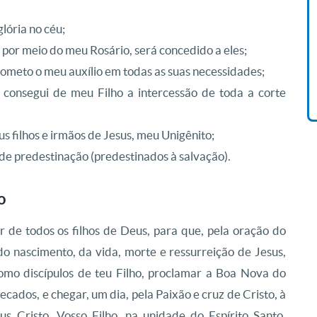
lória no céu;
Livro O Padre: A História De
Vida De Jonas Abib
 por meio do meu Rosário, será concedido a eles;
R$ 42,41
rometo o meu auxílio em todas as suas necessidades;
 consegui de meu Filho a intercessão de toda a corte
s filhos e irmãos de Jesus, meu Unigênito;
 de predestinação (predestinados à salvação).
o
 de todos os filhos de Deus, para que, pela oração do
do nascimento, da vida, morte e ressurreição de Jesus,
omo discípulos de teu Filho, proclamar a Boa Nova do
ecados, e chegar, um dia, pela Paixão e cruz de Cristo, à
us Cristo, Vosso Filho, na unidade do Espírito Santo.