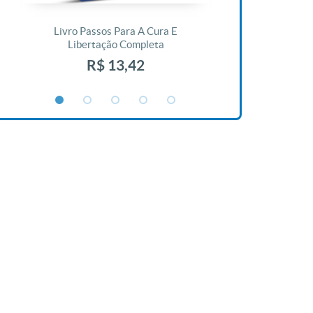
Livro Passos Para A Cura E
Livro A Bíblia N
Libertação Completa
R$ 1
R$ 13,42