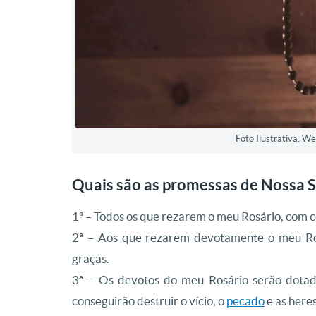
Foto Ilustrativa: 
Quais são as promessas de Nossa 
1ª – Todos os que rezarem o meu Rosário, com c
2ª – Aos que rezarem devotamente o meu Ros
graças.
3ª – Os devotos do meu Rosário serão dotad
conseguirão destruir o vício, o
pecado
e as heres