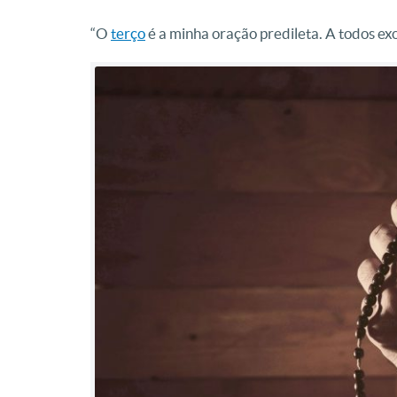
“O
terço
é a minha oração predileta. A todos ex