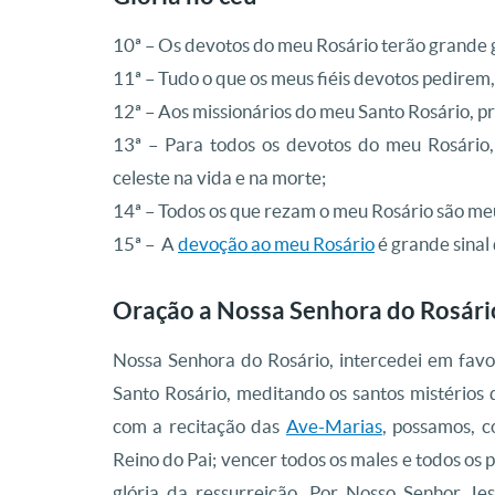
10ª – Os devotos do meu Rosário terão grande g
11ª – Tudo o que os meus fiéis devotos pedirem,
12ª – Aos missionários do meu Santo Rosário, p
13ª – Para todos os devotos do meu Rosário,
celeste na vida e na morte;
14ª – Todos os que rezam o meu Rosário são meu
15ª – A
devoção ao meu Rosário
é grande sinal
Oração a Nossa Senhora do Rosári
Nossa Senhora do Rosário, intercedei em favor
Santo Rosário, meditando os santos mistérios 
com a recitação das
Ave-Marias
, possamos, c
Reino do Pai; vencer todos os males e todos os p
glória da ressurreição. Por Nosso Senhor Jes