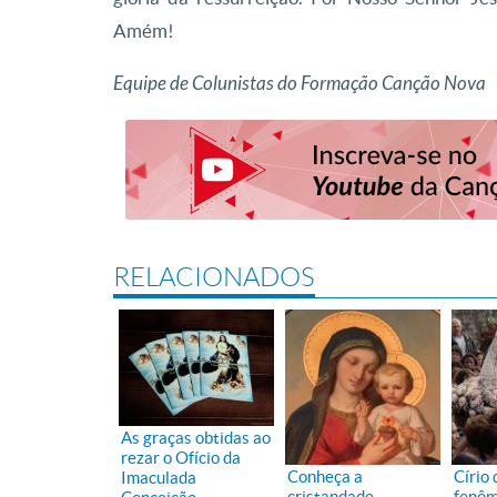
Amém!
Equipe de Colunistas do Formação Canção Nova
RELACIONADOS
As graças obtidas ao
rezar o Ofício da
Conheça a
Círio
Imaculada
cristandade,
fenôm