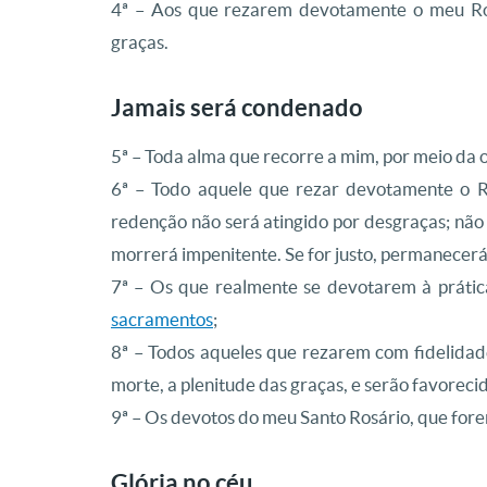
4ª – Aos que rezarem devotamente o meu Ros
graças.
Jamais será condenado
5ª – Toda alma que recorre a mim, por meio da 
6ª – Todo aquele que rezar devotamente o Ro
redenção não será atingido por desgraças; não s
morrerá impenitente. Se for justo, permanecerá
7ª – Os que realmente se devotarem à práti
sacramentos
;
8ª – Todos aqueles que rezarem com fidelidade
morte, a plenitude das graças, e serão favoreci
9ª – Os devotos do meu Santo Rosário, que for
Glória no céu