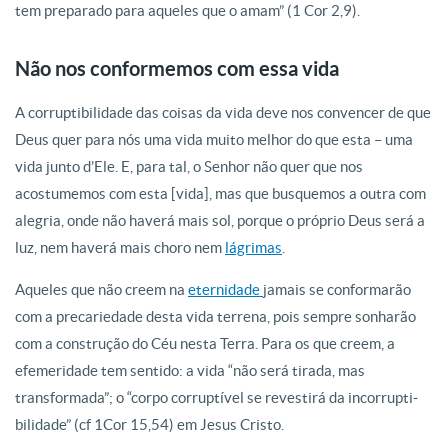
tem preparado para aqueles que o amam” (1 Cor 2,9).
Não nos conformemos com essa vida
A corruptibilidade das coisas da vida deve nos convencer de que
Deus quer para nós uma vida muito melhor do que esta – uma
vida junto d’Ele. E, para tal, o Senhor não quer que nos
acostumemos com esta [vida], mas que busquemos a outra com
alegria, onde não have­rá mais sol, porque o próprio Deus será a
luz, nem haverá mais choro nem
lágrimas
.
Aqueles que não creem na
eternidade
jamais se confor­marão
com a precariedade desta vida terrena, pois sempre so­nharão
com a construção do Céu nesta Terra. Para os que creem, a
efemeridade tem sentido: a vida “não será tirada, mas
transformada”; o “corpo corruptível se revestirá da incorrupti­
bilidade” (cf 1Cor 15,54) em Jesus Cristo.