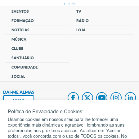
↑ TOPO
EVENTOS
TV
FORMAÇÃO
RÁDIO
NOTÍCIAS
LOJA
MÚSICA
CLUBE
SANTUÁRIO
COMUNIDADE
SOCIAL
DAI-ME ALMAS
DOAR
Política de Privacidade e Cookies:
Fundação João Paulo II
Usamos cookies em nossos sites para lhe fornecer uma
experiência mais dinâmica e agradável, lembrando as suas
Pedido de Oração
preferências nos próximos acessos. Ao clicar em “Aceitar
todos”, você concorda com o uso de TODOS os cookies. No