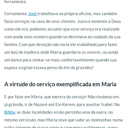
ferramenta.
Certamente
José
trabalhava na própria oficina, mas também
fazia serviços na casa de seus clientes. Justo e temente a Deus
como ele era, podemos assumir que esse serviço era realizado
com ainda mais esmero quando se destinava ao cuidado da sua
família. Com que devoção não teria ele trabalhado para fazer
um baú de madeira onde Maria guardaria os víveres, ou ainda
um banco para sentar-se mais confortavelmente quando sua
esposa virginal estava perto do fim da gravidez!
A virtude do serviço exemplificada em Maria
E por falar em Maria, que mestra do serviço! Não titubeou em,
já grávida, ir de Nazaré até Ein Kerem, para auxiliar Isabel. Na
Bíblia
, as duas localidades estão pertinho uma da outra, no
mesmo versículo, mas Maria teve que subir as montanhas numa
trilha íngreme de quase cento e cinquenta quilômetros, numa