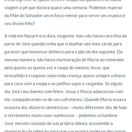
viagem a pé que durava quase uma semana. Podemos esperar
da Mãe do Salvador um esforço menor para servir seu esposo e
seu divino filho?
A vida em Nazaré era dura, exigente, mas não havia cara feia da
parte de José quando tinha que trabalhar até mais tarde para
garantir que houvesse dinheiro para o pão do dia seguinte. Da
mesma maneira, não havia murmuração de Maria ao remendar
pela quarta ou quinta vez a roupa do menino Jesus, que,
brincalhão e traquina como toda criança, quase sempre voltava
para casa com a roupa e os joelhos sujos e rasgados. Se algum
dia José caiu doente com febre, Jesus e Maria adoeceram com
ele, compadecendo-se de seu sofrimento. Quando Maria estava
exausta dos afazeres domésticos – muito diferentes dos de hoje
e certamente muito mais numerosos – podemos vislumbrar
José, mesmo cansado da sua própria labuta, assumindo a
preparação da refeição para que sua esposa pudesse descansar