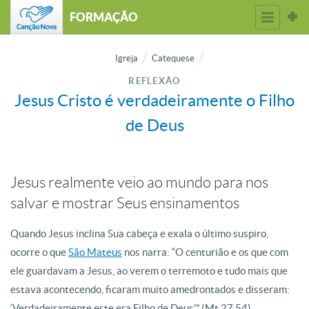
FORMAÇÃO
Igreja
Catequese
REFLEXÃO
Jesus Cristo é verdadeiramente o Filho
de Deus
Jesus realmente veio ao mundo para nos
salvar e mostrar Seus ensinamentos
Quando Jesus inclina Sua cabeça e exala o último suspiro,
ocorre o que
São Mateus
nos narra: “O centurião e os que com
ele guardavam a Jesus, ao verem o terremoto e tudo mais que
estava acontecendo, ficaram muito amedrontados e disseram:
‘Verdadeiramente este era Filho de Deus'” (Mt 27,54)
.