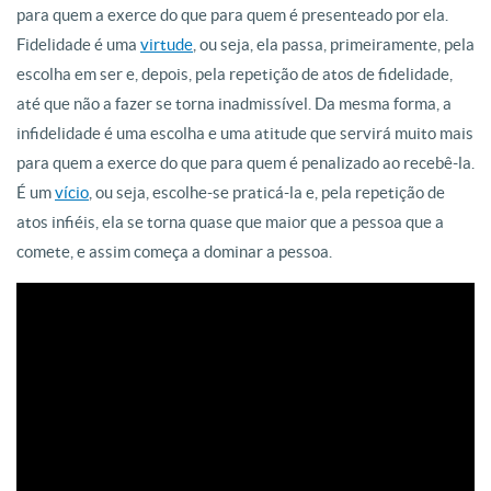
para quem a exerce do que para quem é presenteado por ela.
Fidelidade é uma
virtude
, ou seja, ela passa, primeiramente, pela
escolha em ser e, depois, pela repetição de atos de fidelidade,
até que não a fazer se torna inadmissível. Da mesma forma, a
infidelidade é uma escolha e uma atitude que servirá muito mais
para quem a exerce do que para quem é penalizado ao recebê-la.
É um
vício
, ou seja, escolhe-se praticá-la e, pela repetição de
atos infiéis, ela se torna quase que maior que a pessoa que a
comete, e assim começa a dominar a pessoa.