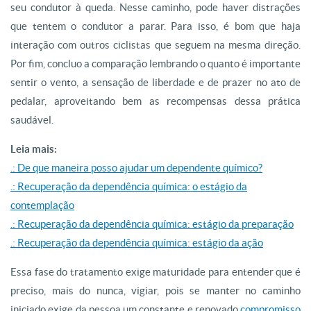
seu condutor à queda. Nesse caminho, pode haver distrações
que tentem o condutor a parar. Para isso, é bom que haja
interação com outros ciclistas que seguem na mesma direção.
Por fim, concluo a comparação lembrando o quanto é importante
sentir o vento, a sensação de liberdade e de prazer no ato de
pedalar, aproveitando bem as recompensas dessa prática
saudável.
Leia mais:
.: De que maneira posso ajudar um dependente químico?
.: Recuperação da dependência química: o estágio da
contemplação
.: Recuperação da dependência química: estágio da preparação
.: Recuperação da dependência química: estágio da ação
Essa fase do tratamento exige maturidade para entender que é
preciso, mais do nunca, vigiar, pois se manter no caminho
iniciado exige da pessoa um constante e renovado
compromisso