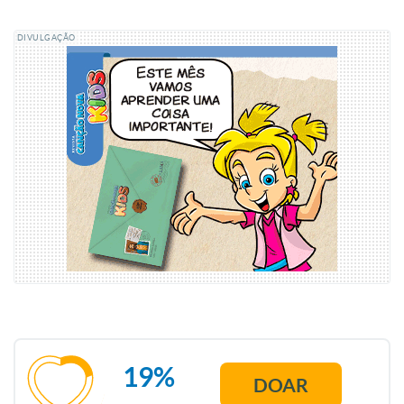
DIVULGAÇÃO
19%
DOAR