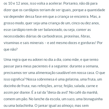
os 10 e 12 anos, isso volta a acelerar. Portanto, não dá para
dizer que os cardápios teriam de ser iguais, porque a quantidade
vai depender dessa fase em que a criança se encontra. Mas, a
grosso modo, quer seja uma criança de um, cinco ou dez anos,
esse cardápio tem de ser balanceado, ou seja, conter as
necessidades diárias de carboidratos, proteínas, fibras,
vitaminas e sais minerais – e até mesmo doces e gorduras! Por
que não?
Uma regra que eu adotei no dia a dia, como mãe, e que tento
passar para meus pacientes é a seguinte: durante a semana,
precisamos ter uma alimentação saudável em nossa casa. O que
isso significa? Nossa sobremesa é uma gelatina, uma fruta, um
docinho de fruta; nas refeições, arroz, feijão, salada, carne e
assim por diante. É a tal da “dieta da avó”. No café da manhã,
comem um pão. No lanche da escola, um suco, uma bisnaguinha
ou uma bolachinha. O jantar igual ao almoço, mas sem