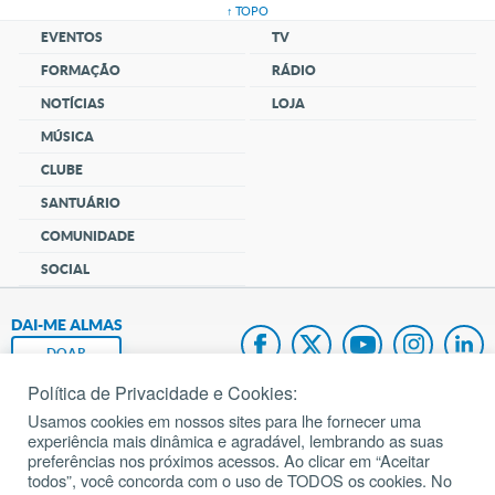
↑ TOPO
EVENTOS
TV
FORMAÇÃO
RÁDIO
NOTÍCIAS
LOJA
MÚSICA
CLUBE
SANTUÁRIO
COMUNIDADE
SOCIAL
DAI-ME ALMAS
DOAR
Política de Privacidade e Cookies:
Fundação João Paulo II
Usamos cookies em nossos sites para lhe fornecer uma
experiência mais dinâmica e agradável, lembrando as suas
Pedido de Oração
preferências nos próximos acessos. Ao clicar em “Aceitar
todos”, você concorda com o uso de TODOS os cookies. No