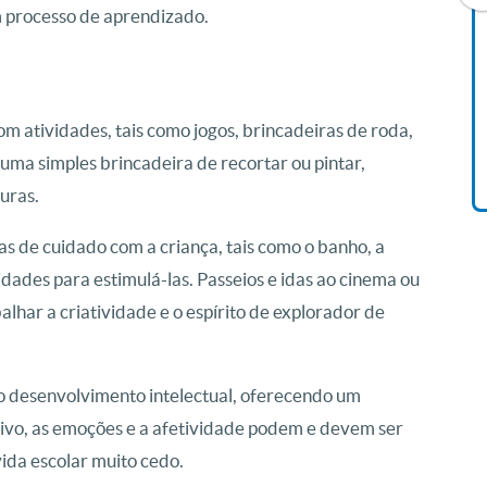
m processo de aprendizado.
Livro O Padre: A História De
Vida De Jonas Abib
R$ 42,41
m atividades, tais como jogos, brincadeiras de roda,
 uma simples brincadeira de recortar ou pintar,
uras.
ias de cuidado com a criança, tais como o banho, a
dades para estimulá-las. Passeios e idas ao cinema ou
lhar a criatividade e o espírito de explorador de
 desenvolvimento intelectual, oferecendo um
ivo, as emoções e a afetividade podem e devem ser
vida escolar muito cedo.