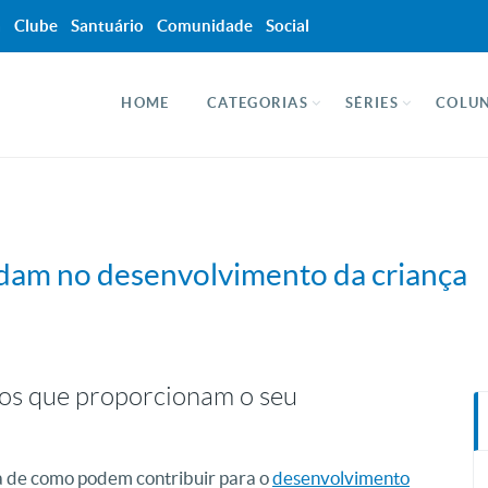
a
Clube
Santuário
Comunidade
Social
HOME
CATEGORIAS
SÉRIES
COLUN
udam no desenvolvimento da criança
los que proporcionam o seu
ia de como podem contribuir para o
desenvolvimento