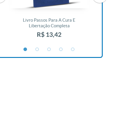
Livro Passos Para A Cura E
Livro A Bíblia N
Libertação Completa
R$ 1
R$ 13,42