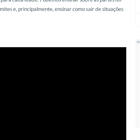
limites e, principalmente, ensinar como sair de situações
D