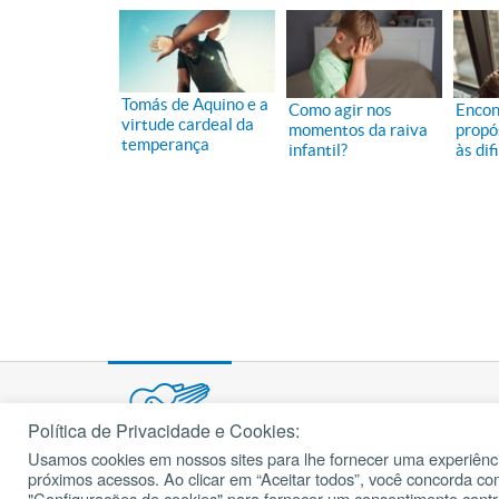
Tomás de Aquino e a
Como agir nos
Encon
virtude cardeal da
momentos da raiva
propó
temperança
infantil?
às dif
Política de Privacidade e Cookies:
Usamos cookies em nossos sites para lhe fornecer uma experiênci
© 2002 – 2026
próximos acessos. Ao clicar em “Aceitar todos”, você concorda c
cancaonova.com
Todos os direitos reservados.
"Configurações de cookies" para fornecer um consentimento cont