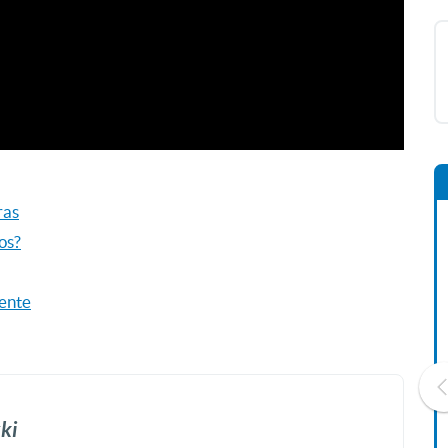
ras
os?
ente
ki