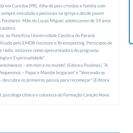
m Curitiba (PR), filha de pais cristãos e família com
Livro O Padre: A História De
Vida De Jonas Abib
, sempre vinculada a pastorais na igreja e desde jovem
R$ 42,41
Focolares. Mãe do Lucas Miguel, adolescente de 14 anos
católico.
a, na Pontifícia Universidade Católica do Paraná
ficada pelo EMDR Institute e Brainspotting. Participou de
e rádio, inclusive como apresentadora do programa
logia e Espiritualidade”.
Sentimentos – em mim e no mundo”, (Editora Paulinas), “A
Pequeninos – Papai e Mamãe brigaram” e “Vencendo os
 descubra os primeiros passos para recomeçar” (Editora
l, psicóloga clínica e colunista do Formação Canção Nova.