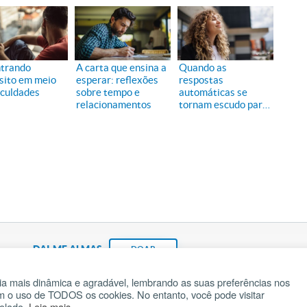
trando
A carta que ensina a
Quando as
sito em meio
esperar: reflexões
respostas
iculdades
sobre tempo e
automáticas se
relacionamentos
tornam escudo para
dores profundas
DAI-ME ALMAS
DOAR
a mais dinâmica e agradável, lembrando as suas preferências nos
om o uso de TODOS os cookies. No entanto, você pode visitar
Fundação João Paulo II
Pedido de Oração
Ma
rolado.
Leia mais