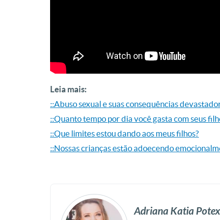
Leia mais:
::Abuso sexual e suas consequências devastado
::Quanto tempo por dia você gasta com seus filh
::Que limites estou dando aos meus filhos?
::Nossas crianças estão adoecendo emocionalm
Adriana Katia Potex