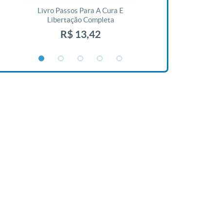
Livro Passos Para A Cura E
Livro A Bíblia N
Libertação Completa
R$ 1
R$ 13,42