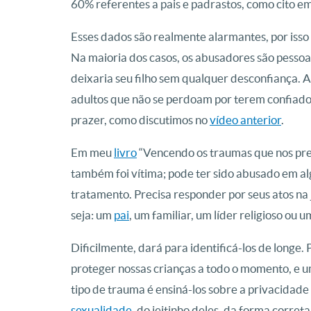
60% referentes a pais e padrastos, como cito em
Esses dados são realmente alarmantes, por isso é
Na maioria dos casos, os abusadores são pess
deixaria seu filho sem qualquer desconfiança. 
adultos que não se perdoam por terem confiado 
prazer, como discutimos no
vídeo anterior
.
Em meu
livro
“Vencendo os traumas que nos pre
também foi vítima; pode ter sido abusado em a
tratamento. Precisa responder por seus atos na
seja: um
pai
, um familiar, um líder religioso ou u
Dificilmente, dará para identificá-los de longe
proteger nossas crianças a todo o momento, e u
tipo de trauma é ensiná-los sobre a privacidade
sexualidade
, do jeitinho deles, da forma corre