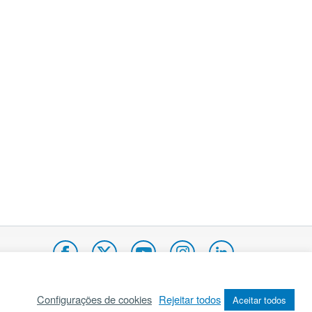
Configurações de cookies
Rejeitar todos
Aceitar todos
pa do site
Internacional