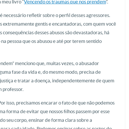
 meu livro “
Vencendo os traumas que nos prendem
”.
 necessário refletir sobre o perfil desses agressores.
oas extremamente gentis e encantadoras, com quem você
As consequências desses abusos são devastadoras, há
na pessoa que os abusou e até por terem sentido
ndem” menciono que, muitas vezes, o abusador
lguma fase da vida e, do mesmo modo, precisa de
 justiça e tratar a doença, independentemente de quem
m professor.
. Por isso, precisamos encarar o fato de que não podemos
ma forma de evitar que nossos filhos passem por esse
 do seu corpo, ensinar de forma clara sobre a
ta para cada idade. Podemos ensinar sobre as partes do