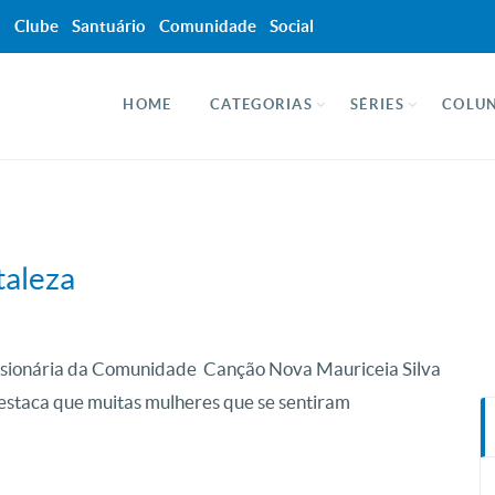
a
Clube
Santuário
Comunidade
Social
HOME
CATEGORIAS
SÉRIES
COLUN
taleza
missionária da Comunidade Canção Nova Mauriceia Silva
 destaca que muitas mulheres que se sentiram