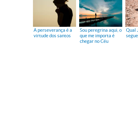
A perseverança é a
Sou peregrina aqui, o
Qual 
virtude dos santos
que me importa é
segue
chegar no Céu