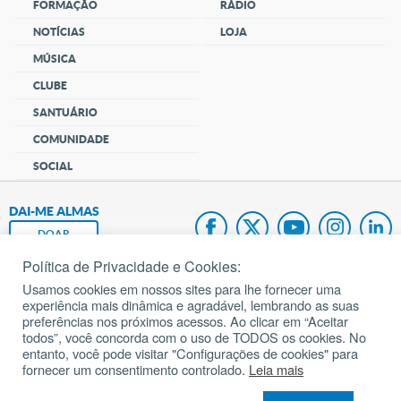
FORMAÇÃO
RÁDIO
NOTÍCIAS
LOJA
MÚSICA
CLUBE
SANTUÁRIO
COMUNIDADE
SOCIAL
DAI-ME ALMAS
DOAR
Política de Privacidade e Cookies:
Fundação João Paulo II
Usamos cookies em nossos sites para lhe fornecer uma
experiência mais dinâmica e agradável, lembrando as suas
Pedido de Oração
preferências nos próximos acessos. Ao clicar em “Aceitar
todos”, você concorda com o uso de TODOS os cookies. No
Mapa do site
entanto, você pode visitar "Configurações de cookies" para
fornecer um consentimento controlado.
Leia mais
Internacional