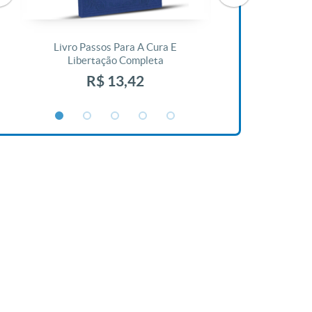
Livro Passos Para A Cura E
Livro A Bíblia N
Libertação Completa
R$ 1
R$ 13,42