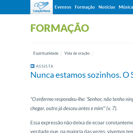
Eventos
Formação
Notícias
Músic
FORMAÇÃO
Espiritualidade
Vida de oração
ASSISTA
Nunca estamos sozinhos. O S
“O enfermo respondeu-lhe: ‘Senhor, não tenho nin
chegar, outro já desceu antes e mim’” (v. 7).
Essa expressão não deixa de ecoar constantemen
verdade que, na maioria das vezes, vivemos te