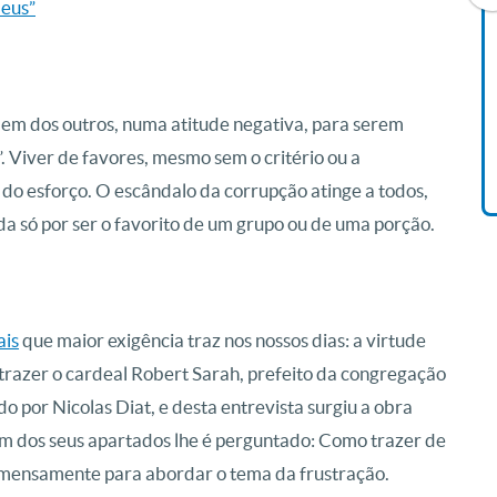
Deus”
Livro O Padre: A História De
Vida De Jonas Abib
m dos outros, numa atitude negativa, para serem
R$ 42,41
 Viver de favores, mesmo sem o critério ou a
 do esforço. O escândalo da corrupção atinge a todos,
da só por ser o favorito de um grupo ou de uma porção.
ais
que maior exigência traz nos nossos dias: a virtude
trazer o cardeal Robert Sarah, prefeito da congregação
do por Nicolas Diat, e desta entrevista surgiu a obra
 um dos seus apartados lhe é perguntado: Como trazer de
 imensamente para abordar o tema da frustração.