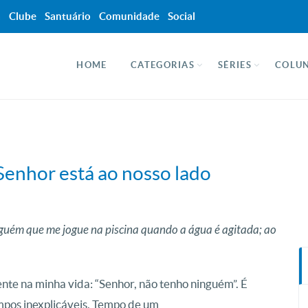
a
Clube
Santuário
Comunidade
Social
HOME
CATEGORIAS
SÉRIES
COLUN
enhor está ao nosso lado
guém que me jogue na piscina quando a água é agitada; ao
te na minha vida: “Senhor, não tenho ninguém”. É
mpos inexplicáveis. Tempo de um