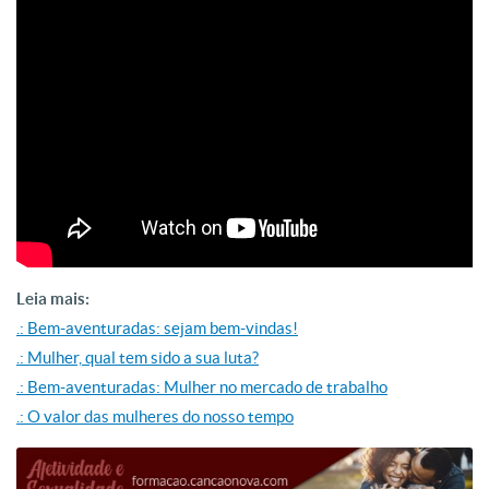
Leia mais:
.: Bem-aventuradas: sejam bem-vindas!
.: Mulher, qual tem sido a sua luta?
.: Bem-aventuradas: Mulher no mercado de trabalho
.: O valor das mulheres do nosso tempo