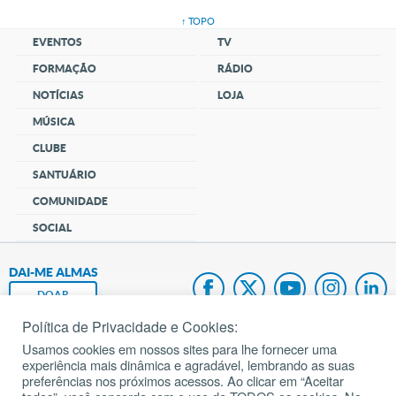
↑ TOPO
EVENTOS
TV
FORMAÇÃO
RÁDIO
NOTÍCIAS
LOJA
MÚSICA
CLUBE
SANTUÁRIO
COMUNIDADE
SOCIAL
DAI-ME ALMAS
DOAR
Política de Privacidade e Cookies:
Fundação João Paulo II
Usamos cookies em nossos sites para lhe fornecer uma
experiência mais dinâmica e agradável, lembrando as suas
Pedido de Oração
preferências nos próximos acessos. Ao clicar em “Aceitar