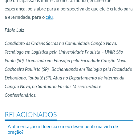
que ultrapassa os limites do nosso mundo, enche-o de
esperança, pois abre para a perspectiva de que ele é criado para
a eternidade, para o
céu
.
Fábio Luiz
Candidato às Ordens Sacras na Comunidade Cançã
o
Nova.
Tecnólogo em Logística pela Universidade Paulista – UNIP, Sã
o
Paulo (SP). Licenciado em Filosofia pela Faculdade Cançã
o
Nova,
Cachoeira Paulista (SP). Bacharelando em Teologia pela Faculdade
Dehoniana, Taubaté (SP). Atua no Departamento de Internet da
Cançã
o
Nova, no Santuário Pai das Misericórdias e
Confessionários.
RELACIONADOS
A alimentação influencia o meu desempenho na vida de
oração?