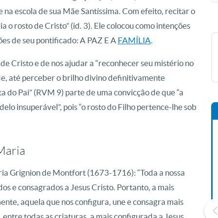
 na escola de sua Mãe Santíssima. Com efeito, recitar o
o rosto de Cristo” (id. 3). Ele colocou como intenções
es de seu pontificado: A PAZ E A
FAMÍLIA
.
o de Cristo e de nos ajudar a “reconhecer seu mistério no
, até perceber o brilho divino definitivamente
ita do Pai” (RVM 9) parte de uma convicção de que “a
elo insuperável”, pois “o rosto do Filho pertence-lhe sob
Maria
aria Grignion de Montfort (1673-1716): “Toda a nossa
os e consagrados a Jesus Cristo. Portanto, a mais
mente, aquela que nos configura, une e consagra mais
 entre todas as criaturas, a mais configurada a Jesus