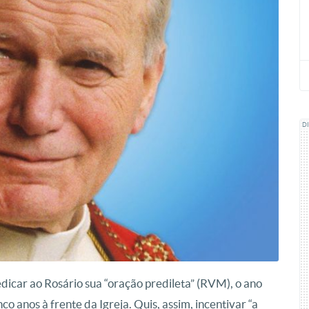
D
icar ao Rosário sua “oração predileta” (RVM), o ano
o anos à frente da Igreja. Quis, assim, incentivar “a