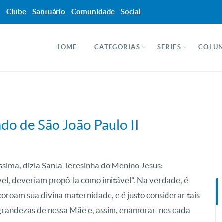
a
Clube
Santuário
Comunidade
Social
HOME
CATEGORIAS
SÉRIES
COLUN
do de São João Paulo II
ssima, dizia Santa Teresinha do Menino Jesus:
l, deveriam propô-la como imitável”. Na verdade, é
 coroam sua divina maternidade, e é justo considerar tais
s grandezas de nossa Mãe e, assim, enamorar-nos cada