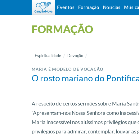
Eventos
Formação
Notícias
Músic
FORMAÇÃO
Espiritualidade
Devoção
MARIA É MODELO DE VOCAÇÃO
O rosto mariano do Pontifica
A respeito de certos sermões sobre Maria Santí
“Apresentam-nos Nossa Senhora como inacessíve
Maria inacessível nos altíssimos privilégios que
privilégios para admirar, contemplar, louvar a