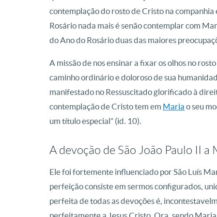
contemplação do rosto de Cristo na companhia e
Rosário nada mais é senão contemplar com Maria 
do Ano do Rosário duas das maiores preocupaçõ
A missão de nos ensinar a fixar os olhos no rost
caminho ordinário e doloroso de sua humanidade
manifestado no Ressuscitado glorificado à dire
contemplação de Cristo tem em
Maria
o seu mod
um título especial” (id. 10).
A devoção de São João Paulo II a 
Ele foi fortemente influenciado por São Luís M
perfeição consiste em sermos configurados, unid
perfeita de todas as devoções é, incontestavel
perfeitamente a Jesus Cristo. Ora, sendo Maria,