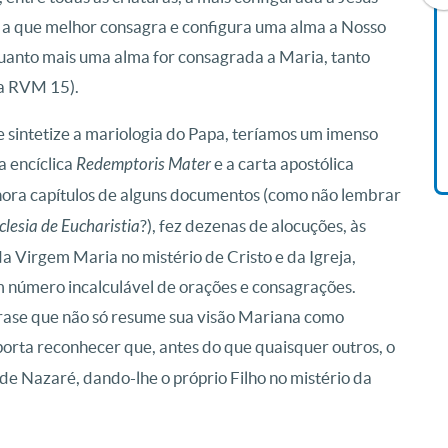
s, a que melhor consagra e configura uma alma a Nosso
quanto mais uma alma for consagrada a Maria, tanto
Livro O Padre: A História De
na RVM 15).
Vida De Jonas Abib
R$ 42,41
sintetize a mariologia do Papa, teríamos um imenso
 a encíclica
Redemptoris Mater
e a carta apostólica
hora capítulos de alguns documentos (como não lembrar
clesia de Eucharistia
?), fez dezenas de alocuções, às
a Virgem Maria no mistério de Cristo e da Igreja,
m número incalculável de orações e consagrações.
frase que não só resume sua visão Mariana como
porta reconhecer que, antes do que quaisquer outros, o
 de Nazaré, dando-lhe o próprio Filho no mistério da