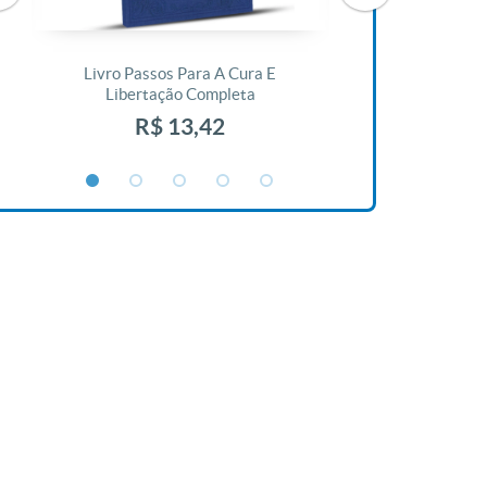
Livro Passos Para A Cura E
Livro A Bíblia N
Libertação Completa
R$ 1
R$ 13,42