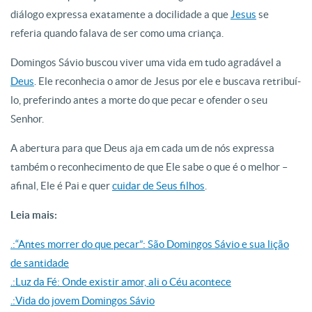
diálogo expressa exatamente a docilidade a que
Jesus
se
referia quando falava de ser como uma criança.
Domingos Sávio buscou viver uma vida em tudo agradável a
Deus
. Ele reconhecia o amor de Jesus por ele e buscava retribuí-
lo, preferindo antes a morte do que pecar e ofender o seu
Senhor.
A abertura para que Deus aja em cada um de nós expressa
também o reconhecimento de que Ele sabe o que é o melhor –
afinal, Ele é Pai e quer
cuidar de Seus filhos
.
Leia mais:
.:“Antes morrer do que pecar”: São Domingos Sávio e sua lição
de santidade
.:Luz da Fé: Onde existir amor, ali o Céu acontece
.:Vida do jovem Domingos Sávio