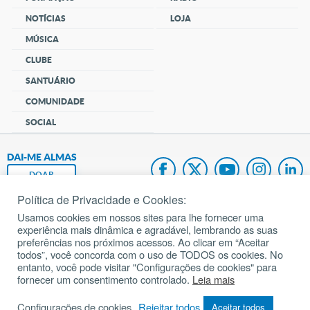
NOTÍCIAS
LOJA
MÚSICA
CLUBE
SANTUÁRIO
COMUNIDADE
SOCIAL
DAI-ME ALMAS
DOAR
Política de Privacidade e Cookies:
Fundação João Paulo II
Usamos cookies em nossos sites para lhe fornecer uma
experiência mais dinâmica e agradável, lembrando as suas
Pedido de Oração
preferências nos próximos acessos. Ao clicar em “Aceitar
todos”, você concorda com o uso de TODOS os cookies. No
Mapa do site
entanto, você pode visitar "Configurações de cookies" para
fornecer um consentimento controlado.
Leia mais
Internacional
Configurações de cookies
Rejeitar todos
Aceitar todos