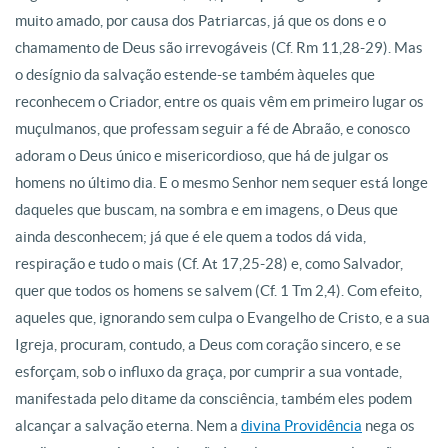
muito amado, por causa dos Patriarcas, já que os dons e o
chamamento de Deus são irrevogáveis (Cf. Rm 11,28-29). Mas
o desígnio da salvação estende-se também àqueles que
reconhecem o Criador, entre os quais vêm em primeiro lugar os
muçulmanos, que professam seguir a fé de Abraão, e conosco
adoram o Deus único e misericordioso, que há de julgar os
homens no último dia. E o mesmo Senhor nem sequer está longe
daqueles que buscam, na sombra e em imagens, o Deus que
ainda desconhecem; já que é ele quem a todos dá vida,
respiração e tudo o mais (Cf. At 17,25-28) e, como Salvador,
quer que todos os homens se salvem (Cf. 1 Tm 2,4). Com efeito,
aqueles que, ignorando sem culpa o Evangelho de Cristo, e a sua
Igreja, procuram, contudo, a Deus com coração sincero, e se
esforçam, sob o influxo da graça, por cumprir a sua vontade,
manifestada pelo ditame da consciência, também eles podem
alcançar a salvação eterna. Nem a
divina Providência
nega os