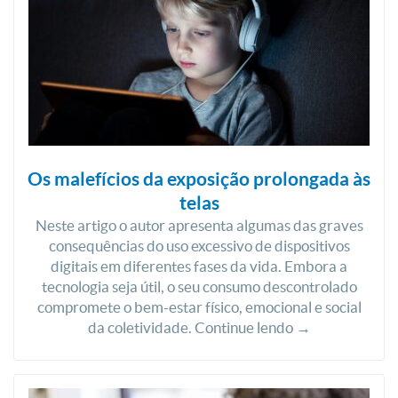
Os malefícios da exposição prolongada às
telas
Neste artigo o autor apresenta algumas das graves
consequências do uso excessivo de dispositivos
digitais em diferentes fases da vida. Embora a
tecnologia seja útil, o seu consumo descontrolado
compromete o bem-estar físico, emocional e social
da coletividade. Continue lendo →