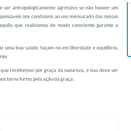
de ser antropologicamente agressivo se não houver um
sponsáveis nos conduzem ao uso mensurado das nossas
Livro O Padre: A História De
 aquilo que realizamos de modo consciente garante a
Vida De Jonas Abib
R$ 42,41
r uma boa saúde, façam-no em liberdade e equilíbrio,
nte.
que recebemos por graça da natureza, e isso deve ser
nos torna fortes pela ação da graça.
o