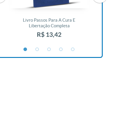
Livro Passos Para A Cura E
Livro A Bíblia N
Libertação Completa
R$ 1
R$ 13,42