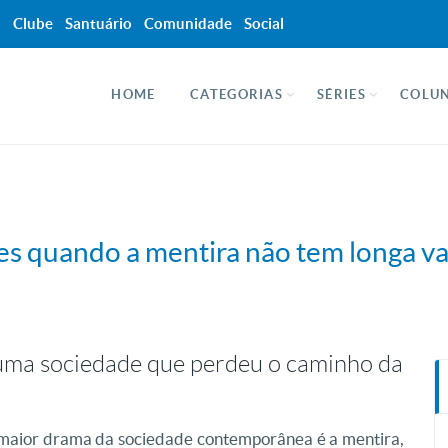
a
Clube
Santuário
Comunidade
Social
HOME
CATEGORIAS
SÉRIES
COLUN
s quando a mentira não tem longa va
 uma sociedade que perdeu o caminho da
 maior drama da sociedade contemporânea é a mentira,