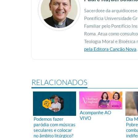
Sacerdote da arquidiocese
Pontifícia Universidade G
Familiar pelo Pontifício I
Roma. Atua como consultor
Teologia Moral e Bioética
pela Editora Canção Nova
.
RELACIONADOS
Acompanhe AO
VIVO
Podemos fazer
Dia M
paródia com músicas
Pobre
seculares e colocar
comba
no âmbito litúrgico?
indif