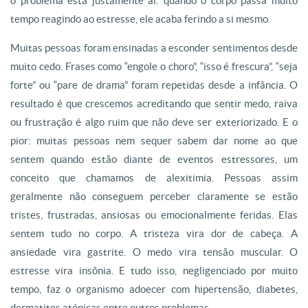
o problema está justamente aí: quando o corpo passa muito
tempo reagindo ao estresse, ele acaba ferindo a si mesmo.
Muitas pessoas foram ensinadas a esconder sentimentos desde
muito cedo. Frases como “engole o choro”, “isso é frescura”, “seja
forte” ou “pare de drama” foram repetidas desde a infância. O
resultado é que crescemos acreditando que sentir medo, raiva
ou frustração é algo ruim que não deve ser exteriorizado. E o
pior: muitas pessoas nem sequer sabem dar nome ao que
sentem quando estão diante de eventos estressores, um
conceito que chamamos de alexitimia. Pessoas assim
geralmente não conseguem perceber claramente se estão
tristes, frustradas, ansiosas ou emocionalmente feridas. Elas
sentem tudo no corpo. A tristeza vira dor de cabeça. A
ansiedade vira gastrite. O medo vira tensão muscular. O
estresse vira insônia. E tudo isso, negligenciado por muito
tempo, faz o organismo adoecer com hipertensão, diabetes,
dermatites atópicas entre outros problemas.