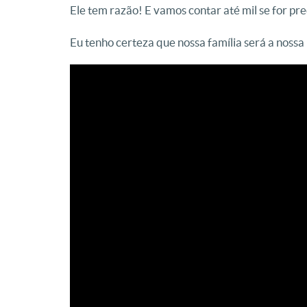
Ele tem razão! E vamos contar até mil se for pre
Eu tenho certeza que nossa família será a nossa