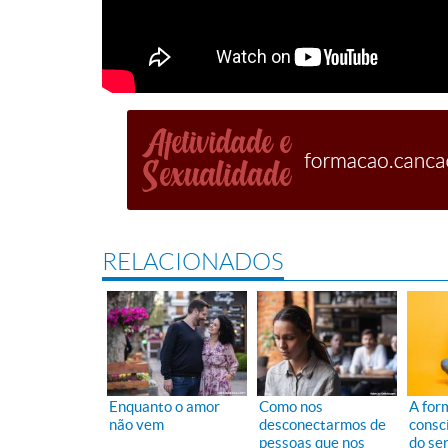
RELACIONADOS
Enquanto o amor
Como nos
A for
não vem
desconectarmos de
consci
pessoas que nos
do se