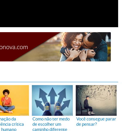
mação da
Como não ter medo
Você consegue parar
ência crítica
de escolher um
de pensar?
r humano
caminho diferente