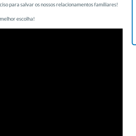
ciso para salvar os nossos relacionamentos familiares!
Livro O Padre: A História De
Vida De Jonas Abib
 melhor escolha!
R$ 42,41