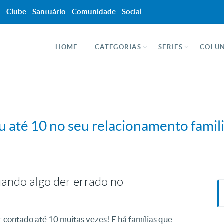
a
Clube
Santuário
Comunidade
Social
HOME
CATEGORIAS
SÉRIES
COLUN
u até 10 no seu relacionamento famili
uando algo der errado no
r contado até 10 muitas vezes! E há famílias que