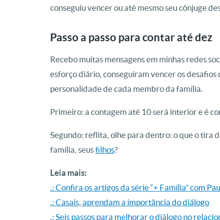
conseguiu vencer ou até mesmo seu cônjuge desi
Passo a passo para contar até dez
Recebo muitas mensagens em minhas redes sociai
esforço diário, conseguiram vencer os desafios 
personalidade de cada membro da família.
Primeiro: a contagem até 10 será interior e é 
Segundo: reflita, olhe para dentro: o que o tira
família, seus
filhos
?
Leia mais:
.: Confira os artigos da série “+ Família” com P
.: Casais, aprendam a importância do diálogo
.: Seis passos para melhorar o diálogo no relac