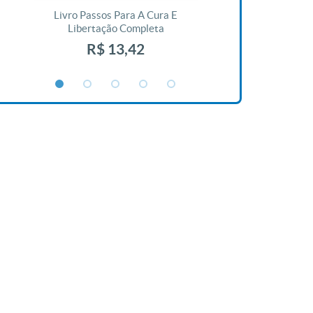
Livro Passos Para A Cura E
Livro A Bíblia N
Libertação Completa
R$ 1
R$ 13,42