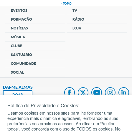
↑ TOPO
EVENTOS
TV
FORMAÇÃO
RÁDIO
NOTÍCIAS
LOJA
MÚSICA
CLUBE
SANTUÁRIO
COMUNIDADE
SOCIAL
DAI-ME ALMAS
DOAR
Política de Privacidade e Cookies:
Fundação João Paulo II
Usamos cookies em nossos sites para lhe fornecer uma
experiência mais dinâmica e agradável, lembrando as suas
Pedido de Oração
preferências nos próximos acessos. Ao clicar em “Aceitar
todos”, você concorda com o uso de TODOS os cookies. No