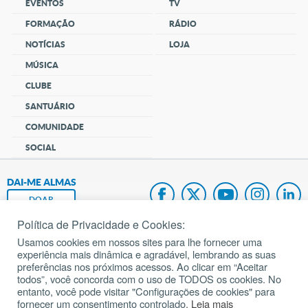
EVENTOS
TV
FORMAÇÃO
RÁDIO
NOTÍCIAS
LOJA
MÚSICA
CLUBE
SANTUÁRIO
COMUNIDADE
SOCIAL
DAI-ME ALMAS
DOAR
Política de Privacidade e Cookies:
Fundação João Paulo II
Usamos cookies em nossos sites para lhe fornecer uma
experiência mais dinâmica e agradável, lembrando as suas
Pedido de Oração
preferências nos próximos acessos. Ao clicar em “Aceitar
todos”, você concorda com o uso de TODOS os cookies. No
Mapa do site
entanto, você pode visitar "Configurações de cookies" para
fornecer um consentimento controlado.
Leia mais