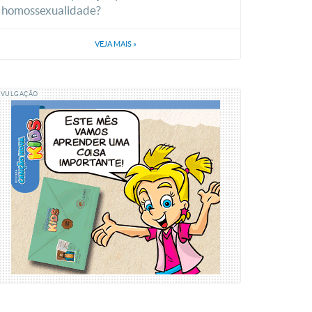
homossexualidade?
VEJA MAIS
»
IVULGAÇÃO