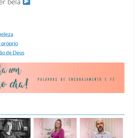
ser bela
beleza
 próprio
ção de Deus