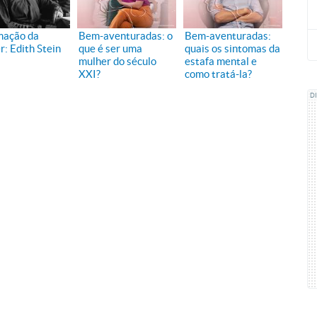
mação da
Bem-aventuradas: o
Bem-aventuradas:
r: Edith Stein
que é ser uma
quais os sintomas da
mulher do século
estafa mental e
XXI?
como tratá-la?
D