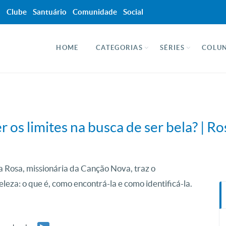
a
Clube
Santuário
Comunidade
Social
HOME
CATEGORIAS
SÉRIES
COLUN
 os limites na busca de ser bela? | R
 Rosa, missionária da Canção Nova, traz o
eza: o que é, como encontrá-la e como identificá-la.