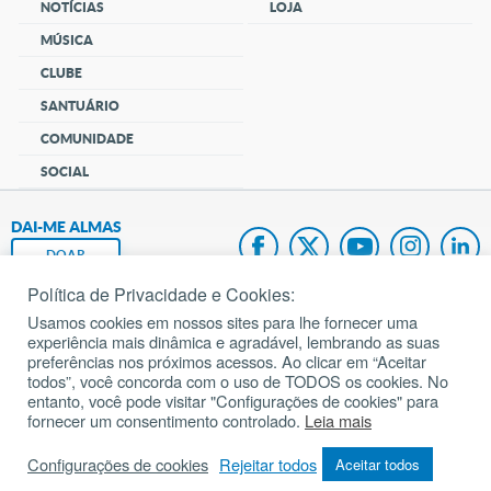
NOTÍCIAS
LOJA
MÚSICA
CLUBE
SANTUÁRIO
COMUNIDADE
SOCIAL
DAI-ME ALMAS
DOAR
Política de Privacidade e Cookies:
Fundação João Paulo II
Usamos cookies em nossos sites para lhe fornecer uma
experiência mais dinâmica e agradável, lembrando as suas
Pedido de Oração
preferências nos próximos acessos. Ao clicar em “Aceitar
todos”, você concorda com o uso de TODOS os cookies. No
Mapa do site
entanto, você pode visitar "Configurações de cookies" para
fornecer um consentimento controlado.
Leia mais
Internacional
Configurações de cookies
Rejeitar todos
Aceitar todos
© 2002 – 2026
Todos os direitos reservados.
cancaonova.com