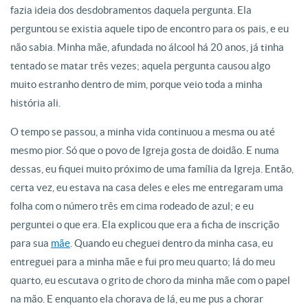
fazia ideia dos desdobramentos daquela pergunta. Ela
perguntou se existia aquele tipo de encontro para os pais, e eu
não sabia. Minha mãe, afundada no álcool há 20 anos, já tinha
tentado se matar três vezes; aquela pergunta causou algo
muito estranho dentro de mim, porque veio toda a minha
história ali.
O tempo se passou, a minha vida continuou a mesma ou até
mesmo pior. Só que o povo de Igreja gosta de doidão. E numa
dessas, eu fiquei muito próximo de uma família da Igreja. Então,
certa vez, eu estava na casa deles e eles me entregaram uma
folha com o número três em cima rodeado de azul; e eu
perguntei o que era. Ela explicou que era a ficha de inscrição
para sua
mãe
. Quando eu cheguei dentro da minha casa, eu
entreguei para a minha mãe e fui pro meu quarto; lá do meu
quarto, eu escutava o grito de choro da minha mãe com o papel
na mão. E enquanto ela chorava de lá, eu me pus a chorar