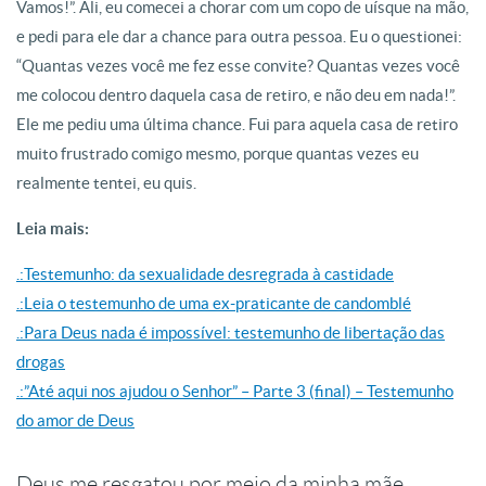
Vamos!”. Ali, eu comecei a chorar com um copo de uísque na mão,
e pedi para ele dar a chance para outra pessoa. Eu o questionei:
“Quantas vezes você me fez esse convite? Quantas vezes você
me colocou dentro daquela casa de retiro, e não deu em nada!”.
Ele me pediu uma última chance. Fui para aquela casa de retiro
muito frustrado comigo mesmo, porque quantas vezes eu
realmente tentei, eu quis.
Leia mais:
.:Testemunho: da sexualidade desregrada à castidade
.:Leia o testemunho de uma ex-praticante de candomblé
.:Para Deus nada é impossível: testemunho de libertação das
drogas
.:”Até aqui nos ajudou o Senhor” – Parte 3 (final) – Testemunho
do amor de Deus
Deus me resgatou por meio da minha mãe