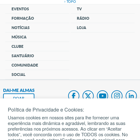
↑ TOPO
EVENTOS
TV
FORMAÇÃO
RÁDIO
NOTÍCIAS
LOJA
MÚSICA
CLUBE
SANTUÁRIO
COMUNIDADE
SOCIAL
DAI-ME ALMAS
DOAR
Política de Privacidade e Cookies:
Fundação João Paulo II
Usamos cookies em nossos sites para lhe fornecer uma
experiência mais dinâmica e agradável, lembrando as suas
Pedido de Oração
preferências nos próximos acessos. Ao clicar em “Aceitar
todos”, você concorda com o uso de TODOS os cookies. No
Mapa do site
entanto, você pode visitar "Configurações de cookies" para