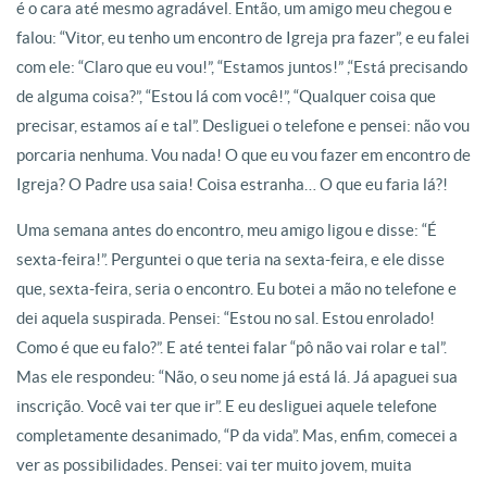
é o cara até mesmo agradável. Então, um amigo meu chegou e
falou: “Vitor, eu tenho um encontro de Igreja pra fazer”, e eu falei
com ele: “Claro que eu vou!”, “Estamos juntos!” ,“Está precisando
de alguma coisa?”, “Estou lá com você!”, “Qualquer coisa que
precisar, estamos aí e tal”. Desliguei o telefone e pensei: não vou
porcaria nenhuma. Vou nada! O que eu vou fazer em encontro de
Igreja? O Padre usa saia! Coisa estranha… O que eu faria lá?!
Uma semana antes do encontro, meu amigo ligou e disse: “É
sexta-feira!”. Perguntei o que teria na sexta-feira, e ele disse
que, sexta-feira, seria o encontro. Eu botei a mão no telefone e
dei aquela suspirada. Pensei: “Estou no sal. Estou enrolado!
Como é que eu falo?”. E até tentei falar “pô não vai rolar e tal”.
Mas ele respondeu: “Não, o seu nome já está lá. Já apaguei sua
inscrição. Você vai ter que ir”. E eu desliguei aquele telefone
completamente desanimado, “P da vida”. Mas, enfim, comecei a
ver as possibilidades. Pensei: vai ter muito jovem, muita