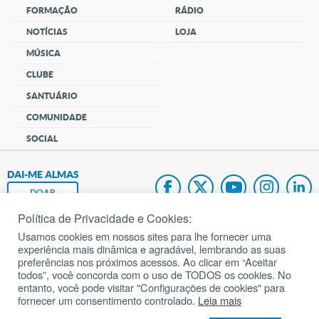
FORMAÇÃO
RÁDIO
NOTÍCIAS
LOJA
MÚSICA
CLUBE
SANTUÁRIO
COMUNIDADE
SOCIAL
DAI-ME ALMAS
DOAR
Política de Privacidade e Cookies:
Fundação João Paulo II
Usamos cookies em nossos sites para lhe fornecer uma
experiência mais dinâmica e agradável, lembrando as suas
Pedido de Oração
preferências nos próximos acessos. Ao clicar em “Aceitar
todos”, você concorda com o uso de TODOS os cookies. No
Mapa do site
entanto, você pode visitar "Configurações de cookies" para
fornecer um consentimento controlado.
Leia mais
Internacional