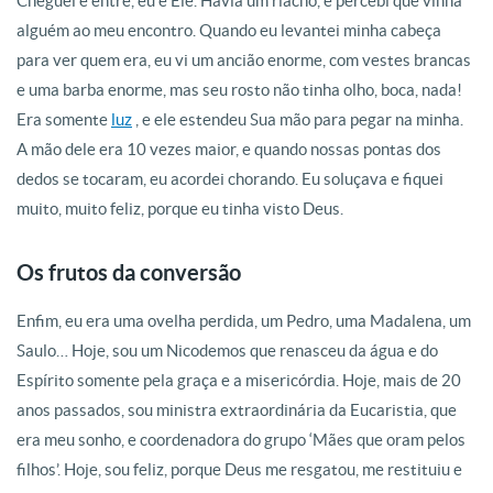
Cheguei e entre, eu e Ele. Havia um riacho, e percebi que vinha
alguém ao meu encontro. Quando eu levantei minha cabeça
para ver quem era, eu vi um ancião enorme, com vestes brancas
e uma barba enorme, mas seu rosto não tinha olho, boca, nada!
Era somente
luz
, e ele estendeu Sua mão para pegar na minha.
A mão dele era 10 vezes maior, e quando nossas pontas dos
dedos se tocaram, eu acordei chorando. Eu soluçava e fiquei
muito, muito feliz, porque eu tinha visto Deus.
Os frutos da conversão
Enfim, eu era uma ovelha perdida, um Pedro, uma Madalena, um
Saulo… Hoje, sou um Nicodemos que renasceu da água e do
Espírito somente pela graça e a misericórdia. Hoje, mais de 20
anos passados, sou ministra extraordinária da Eucaristia, que
era meu sonho, e coordenadora do grupo ‘Mães que oram pelos
filhos’. Hoje, sou feliz, porque Deus me resgatou, me restituiu e