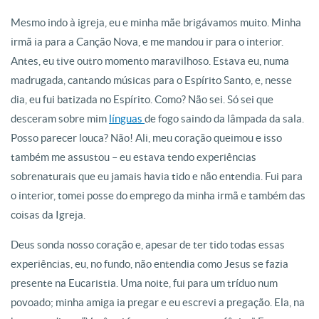
Mesmo indo à igreja, eu e minha mãe brigávamos muito. Minha
irmã ia para a Canção Nova, e me mandou ir para o interior.
Antes, eu tive outro momento maravilhoso. Estava eu, numa
madrugada, cantando músicas para o Espírito Santo, e, nesse
dia, eu fui batizada no Espírito. Como? Não sei. Só sei que
desceram sobre mim
línguas
de fogo saindo da lâmpada da sala.
Posso parecer louca? Não! Ali, meu coração queimou e isso
também me assustou – eu estava tendo experiências
sobrenaturais que eu jamais havia tido e não entendia. Fui para
o interior, tomei posse do emprego da minha irmã e também das
coisas da Igreja.
Deus sonda nosso coração e, apesar de ter tido todas essas
experiências, eu, no fundo, não entendia como Jesus se fazia
presente na Eucaristia. Uma noite, fui para um tríduo num
povoado; minha amiga ia pregar e eu escrevi a pregação. Ela, na