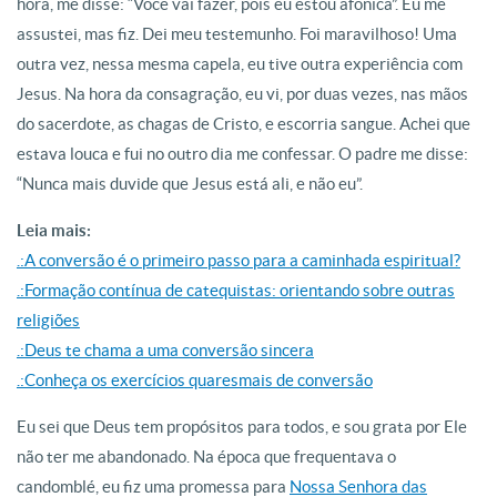
hora, me disse: “Você vai fazer, pois eu estou afônica”. Eu me
assustei, mas fiz. Dei meu testemunho. Foi maravilhoso! Uma
outra vez, nessa mesma capela, eu tive outra experiência com
Jesus. Na hora da consagração, eu vi, por duas vezes, nas mãos
do sacerdote, as chagas de Cristo, e escorria sangue. Achei que
estava louca e fui no outro dia me confessar. O padre me disse:
“Nunca mais duvide que Jesus está ali, e não eu”.
Leia mais:
.:A conversão é o primeiro passo para a caminhada espiritual?
.:Formação contínua de catequistas: orientando sobre outras
religiões
.:Deus te chama a uma conversão sincera
.:Conheça os exercícios quaresmais de conversão
Eu sei que Deus tem propósitos para todos, e sou grata por Ele
não ter me abandonado. Na época que frequentava o
candomblé, eu fiz uma promessa para
Nossa Senhora das