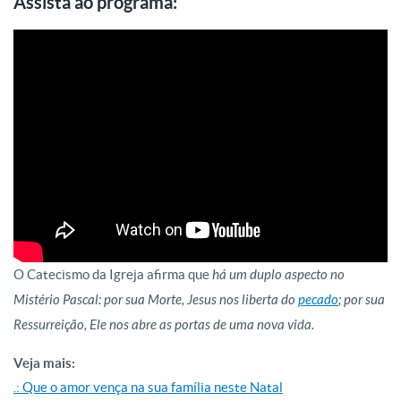
Assista ao programa:
O Catecismo da Igreja afirma que
há um duplo aspecto no
Mistério Pascal: por sua Morte, Jesus nos liberta do
pecado
; por sua
Ressurreição, Ele nos abre as portas de uma nova vida.
Veja mais:
.: Que o amor vença na sua família neste Natal