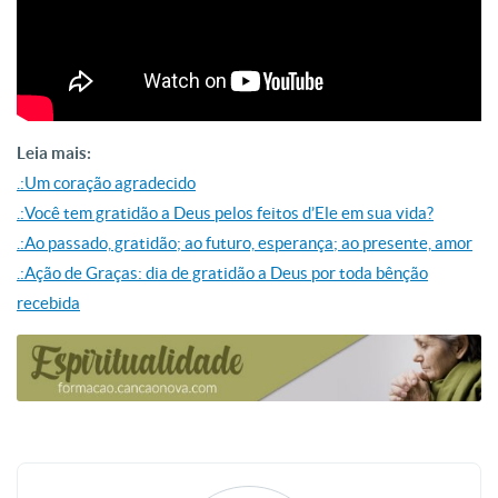
Leia mais:
.:Um coração agradecido
.:Você tem gratidão a Deus pelos feitos d’Ele em sua vida?
.:Ao passado, gratidão; ao futuro, esperança; ao presente, amor
.:Ação de Graças: dia de gratidão a Deus por toda bênção
recebida