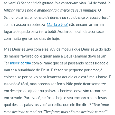
salvará. O Senhor há de guardá-lo e conservará vivo. Há de torná-lo
feliz na terra e não o abandonará à mercê de seus inimigos. O
Senhor o assistirá no leito de dores e na sua doença o reconfortará.”
Jesus nasceu na pobreza.
Maria e José
não encontraram um
lugar adequado para ter o bebê. Assim como ainda acontece
com muita gente nos dias de hoje.
Mas Deus estava com eles. A vida mostra que Deus está do lado
do menos favorecido, e quem ama a Deus também deve estar.
Ter
misericórdia
com o irmão que está passando necessidade é
imitar a humildade de Deus. É fazer-se pequeno por amor, é
colocar-se por baixo para levantar aquele que está mais baixo. E
isso não é fácil, mas precisa ser feito. Não pode ficar somente
em desejos de ajudar ou palavras bonitas, deve sim tornar-se
em atitude. Para você, se fosse hoje o seu encontro com Jesus,
qual dessas palavras você acredita que ele lhe diria?
“Tive fome
e me deste de comer” ou “Tive fome, mas não me deste de comer”?