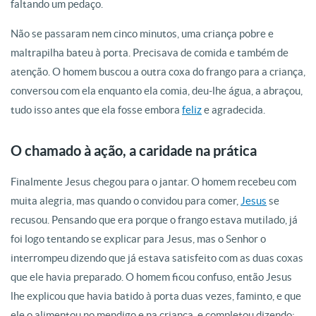
faltando um pedaço.
Não se passaram nem cinco minutos, uma criança pobre e
maltrapilha bateu à porta. Precisava de comida e também de
atenção. O homem buscou a outra coxa do frango para a criança,
conversou com ela enquanto ela comia, deu-lhe água, a abraçou,
tudo isso antes que ela fosse embora
feliz
e agradecida.
O chamado à ação, a caridade na prática
Finalmente Jesus chegou para o jantar. O homem recebeu com
muita alegria, mas quando o convidou para comer,
Jesus
se
recusou. Pensando que era porque o frango estava mutilado, já
foi logo tentando se explicar para Jesus, mas o Senhor o
interrompeu dizendo que já estava satisfeito com as duas coxas
que ele havia preparado. O homem ficou confuso, então Jesus
lhe explicou que havia batido à porta duas vezes, faminto, e que
ele o alimentou no mendigo e na criança, e completou dizendo: