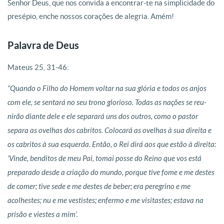
Senhor Deus, que nos convida a encontrar-te na simplicidade do
presépio, enche nossos corações de alegria. Amém!
Palavra de Deus
Mateus 25, 31-46:
“Quando o Filho do Homem voltar na sua glória e todos os anjos
com ele, se sentará no seu trono glorioso.
Todas as nações se reu­
nirão diante dele e ele separará uns dos outros, como o pastor
separa as ovelhas dos cabritos.
Colocará as ovelhas à sua direita e
os cabritos à sua esquerda.
Então, o Rei dirá aos que estão à direita:
‘Vinde, benditos de meu Pai, tomai posse do Reino que vos está
preparado desde a criação do mundo,
porque tive fome e me destes
de comer; tive sede e me destes de beber; era pere­grino e me
acolhestes;
nu e me vestistes; enfermo e me visitastes; estava na
prisão e viestes a mim’.