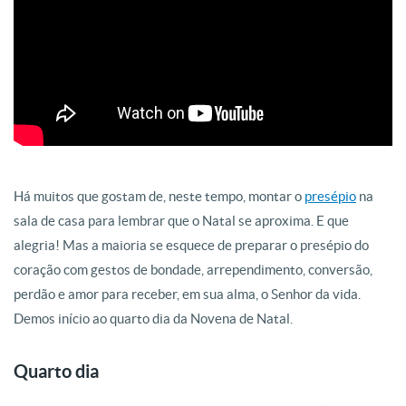
Há muitos que gostam de, neste tempo, montar o
presépio
na
sala de casa para lembrar que o Natal se aproxima. E que
alegria! Mas a maioria se esquece de preparar o presépio do
coração com gestos de bondade, arrependimento, conversão,
perdão e amor para receber, em sua alma, o Senhor da vida.
Demos início ao quarto dia da Novena de Natal.
Quarto dia