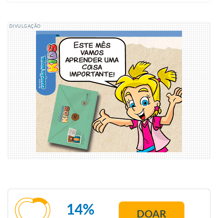
DIVULGAÇÃO
14%
DOAR