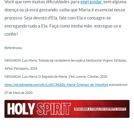
Você que tem muitas dificuldades para
engravidar
, tem alguma
doença ou já está gestando, saiba que Maria é essencial nesse
processo. Seja devoto d’Ela, fale com Ela e consagre-se
entregando tudo a Ela. Faça como minha mãe: entregue-se e
confie!
Referências:
GRIGNION, Luís Maria. Tratado da verdadeira devoção à Santíssima Virgem. Ed.Vozes,
44ºed. Petrópolis, 2014.
GRIGNION, Luís Maria. O Segredo de Maria. 1ºed. Lorena: Cléofas, 2010.
https://pt.wikipedia.org/wiki/Lu%C3%ADs_Maria_Grignion_de_Montfort
acessado em
.
07 de Maio de 2020