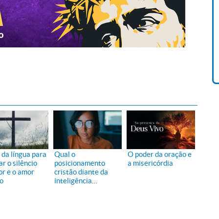
Livro O Padre: A História De
Vida De Jonas Abib
R$ 42,41
 da língua para
Qual o
O poder da oração e
ar o silêncio
posicionamento
a misericórdia
or e o amor
cristão diante da
ão
inteligência
artificial?