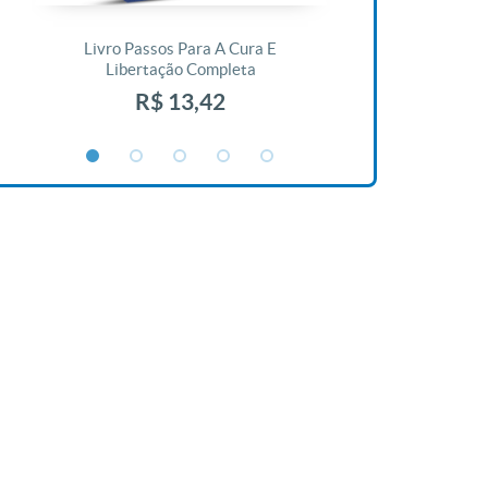
Livro Passos Para A Cura E
Livro A Bíblia N
Libertação Completa
R$ 1
R$ 13,42