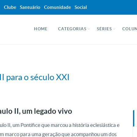
a
Clube
Santuário
Comunidade
Social
HOME
CATEGORIAS
SÉRIES
COLUN
I para o século XXI
ulo II, um legado vivo
lo II, um Pontífice que marcou a história eclesiástica e
o um marco para uma geração que acompanhou um dos