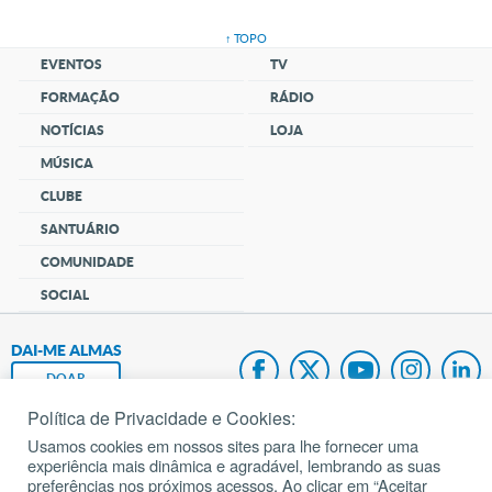
↑ TOPO
EVENTOS
TV
FORMAÇÃO
RÁDIO
NOTÍCIAS
LOJA
MÚSICA
CLUBE
SANTUÁRIO
COMUNIDADE
SOCIAL
DAI-ME ALMAS
DOAR
Política de Privacidade e Cookies:
Fundação João Paulo II
Usamos cookies em nossos sites para lhe fornecer uma
experiência mais dinâmica e agradável, lembrando as suas
Pedido de Oração
preferências nos próximos acessos. Ao clicar em “Aceitar