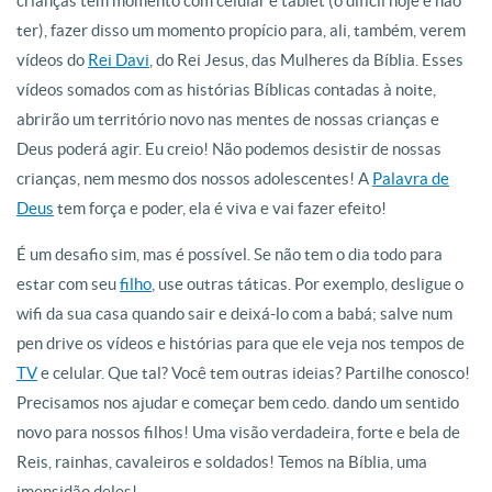
crianças têm momento com celular e tablet (o difícil hoje é não
ter), fazer disso um momento propício para, ali, também, verem
vídeos do
Rei Davi
, do Rei Jesus, das Mulheres da Bíblia. Esses
vídeos somados com as histórias Bíblicas contadas à noite,
abrirão um território novo nas mentes de nossas crianças e
Deus poderá agir. Eu creio! Não podemos desistir de nossas
crianças, nem mesmo dos nossos adolescentes! A
Palavra de
Deus
tem força e poder, ela é viva e vai fazer efeito!
É um desafio sim, mas é possível. Se não tem o dia todo para
estar com seu
filho
, use outras táticas. Por exemplo, desligue o
wifi da sua casa quando sair e deixá-lo com a babá; salve num
pen drive os vídeos e histórias para que ele veja nos tempos de
TV
e celular. Que tal? Você tem outras ideias? Partilhe conosco!
Precisamos nos ajudar e começar bem cedo. dando um sentido
novo para nossos filhos! Uma visão verdadeira, forte e bela de
Reis, rainhas, cavaleiros e soldados! Temos na Bíblia, uma
imensidão deles!